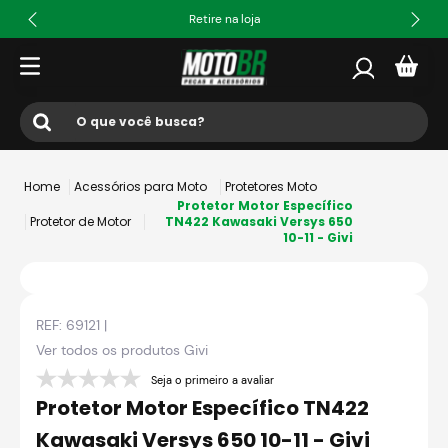
Retire na loja
O que você busca?
Termos mais buscados
Acessórios para Moto
Protetores Moto
1
º
ls2
Protetor Motor Específico
Protetor de Motor
TN422 Kawasaki Versys 650
10-11 - Givi
2
º
norisk
3
º
capacete
4
º
fw3
REF:
69121
|
5
º
jaqueta
Ver todos os produtos
Givi
6
º
bau
Seja o primeiro a avaliar
Protetor Motor Específico TN422
7
º
axxis fenix
Kawasaki Versys 650 10-11 - Givi