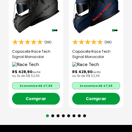
(39)
(39)
Capacete Race Tech
Capacete Race Tech
Signal Monocolor
Signal Monocolor
R$
428
,
90
R$
428
,
90
no PIX
no PIX
ou
9
x de
R$
52
,
95
ou
9
x de
R$
52
,
95
Economize R$
47,66
Economize R$
47,66
Comprar
Comprar