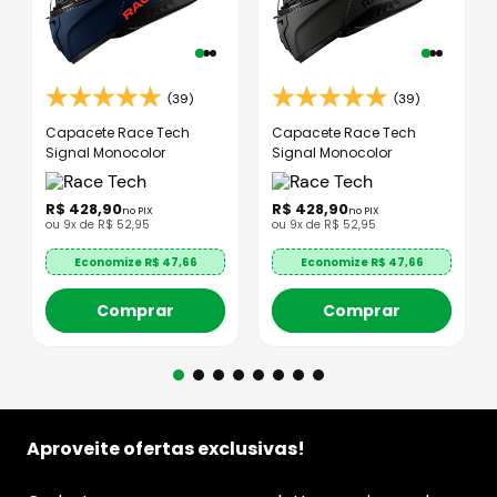
(39)
(39)
Capacete Race Tech
Capacete Race Tech
Signal Monocolor
Signal Monocolor
R$
428
,
90
R$
428
,
90
no PIX
no PIX
ou
9
x de
R$
52
,
95
ou
9
x de
R$
52
,
95
Economize R$
47,66
Economize R$
47,66
Comprar
Comprar
Aproveite ofertas exclusivas!