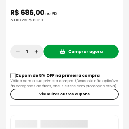
8
º
race tech
R$
686
,
00
9
º
capacete ls2
no PIX
ou
10
X de
R$
68
,
60
10
º
capacete aberto
Comprar agora
Cupom de 5% OFF na primeira compra
Válido para a sua primeira compra. (Desconto não aplicável
às categorias de óleos, pneus e itens com promoção ativa)
Visualizar outros cupons