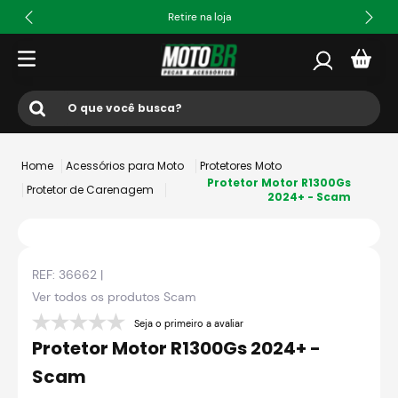
Retire na loja
O que você busca?
Termos mais buscados
Acessórios para Moto
Protetores Moto
1
º
ls2
Protetor Motor R1300Gs
Protetor de Carenagem
2024+ - Scam
2
º
norisk
3
º
capacete
REF:
36662
|
4
º
fw3
Ver todos os produtos
Scam
5
º
jaqueta
Seja o primeiro a avaliar
6
º
bau
Protetor Motor R1300Gs 2024+ -
7
º
axxis fenix
Scam