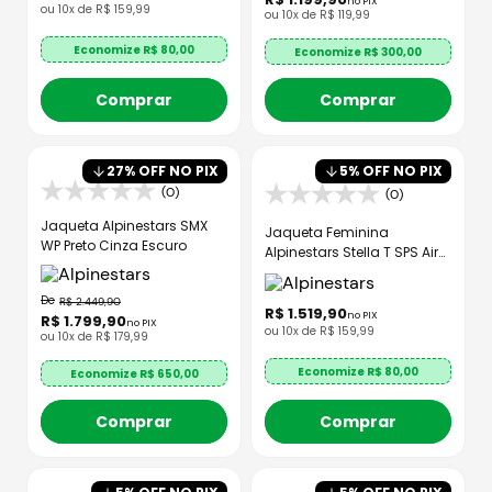
no PIX
ou
10
x de
R$
159
,
99
ou
10
x de
R$
119
,
99
Economize R$
80,00
Economize R$
300,00
Comprar
Comprar
27
% OFF NO PIX
5
% OFF NO PIX
(0)
(0)
Jaqueta Alpinestars SMX
Jaqueta Feminina
WP Preto Cinza Escuro
Alpinestars Stella T SPS Air
V2
R$
2
.
449
,
90
R$
1
.
519
,
90
no PIX
R$
1
.
799
,
90
no PIX
ou
10
x de
R$
159
,
99
ou
10
x de
R$
179
,
99
Economize R$
80,00
Economize R$
650,00
Comprar
Comprar