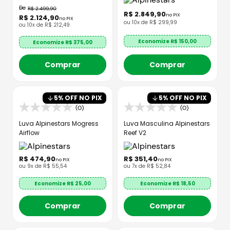
R$
2
.
499
,
90
R$
2
.
849
,
90
no PIX
R$
2
.
124
,
90
no PIX
ou
10
x de
R$
299
,
99
ou
10
x de
R$
212
,
49
Economize R$
150,00
Economize R$
375,00
Comprar
Comprar
5
% OFF NO PIX
5
% OFF NO PIX
(0)
(0)
Luva Alpinestars Mogress
Luva Masculina Alpinestars
Airflow
Reef V2
R$
474
,
90
R$
351
,
40
no PIX
no PIX
ou
9
x de
R$
55
,
54
ou
7
x de
R$
52
,
84
Economize R$
25,00
Economize R$
18,50
Comprar
Comprar