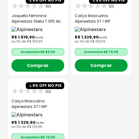
5
% OFF NO PIX
5
% OFF NO PIX
(0)
(0)
Jaqueta Feminina
Calça Masculina
Alpinestars Stella T SPS Air
Alpinestars ST 1 WP
V2
R$
1
.
519
,
90
R$
1
.
329
,
90
no PIX
no PIX
ou
10
x de
R$
159
,
99
ou
10
x de
R$
139
,
99
Economize R$
80,00
Economize R$
70,00
Comprar
Comprar
5
% OFF NO PIX
(0)
Calça Masculina
Alpinestars ST 1 WP
R$
1
.
329
,
90
no PIX
ou
10
x de
R$
139
,
99
Economize R$
70,00