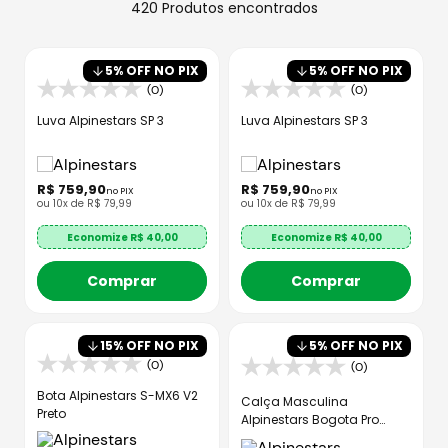
8
º
axxis fenix
420
Produtos
9
º
capacete aberto
5
% OFF NO PIX
5
% OFF NO PIX
10
º
race tech
(0)
(0)
Luva Alpinestars SP 3
Luva Alpinestars SP 3
R$
759
,
90
R$
759
,
90
no PIX
no PIX
ou
10
x de
R$
79
,
99
ou
10
x de
R$
79
,
99
Economize R$
40,00
Economize R$
40,00
Comprar
Comprar
15
% OFF NO PIX
5
% OFF NO PIX
(0)
(0)
Bota Alpinestars S-MX6 V2
Calça Masculina
Preto
Alpinestars Bogota Pro
Drystar