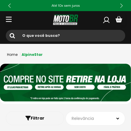
Até 10x sem juros
O que você busca?
Termos mais buscados
AlpineStar
1
º
ls2
2
º
norisk
3
º
capacete
4
º
fw3
5
º
capacete ls2
6
º
jaqueta
Filtrar
Relevância
7
º
bau