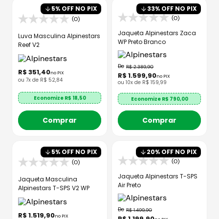
5
% OFF NO PIX
33
% OFF NO PIX
(0)
(0)
Jaqueta Alpinestars Zaca
Luva Masculina Alpinestars
WP Preto Branco
Reef V2
R$
2
.
389
,
90
R$
351
,
40
no PIX
R$
1
.
599
,
90
no PIX
ou
7
x de
R$
52
,
84
ou
10
x de
R$
159
,
99
Economize R$
18,50
Economize R$
790,00
Comprar
Comprar
5
% OFF NO PIX
20
% OFF NO PIX
(0)
(0)
Jaqueta Alpinestars T-SPS
Jaqueta Masculina
Air Preto
Alpinestars T-SPS V2 WP
R$
1
.
499
,
90
R$
1
.
519
,
90
no PIX
R$
1
.
199
,
90