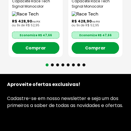
Capacete Race Tech
Capacete Race Tech
Signal Monocolor
Signal Monocolor
R$
428
,
90
R$
428
,
90
no PIX
no PIX
ou
9
x de
R$
52
,
95
ou
9
x de
R$
52
,
95
Economize R$
47,66
Economize R$
47,66
Comprar
Comprar
Aproveite ofertas exclusivas!
Cadastre-se em nosso newsletter e seja um dos
primeiros a saber de todas as novidades e ofertas.