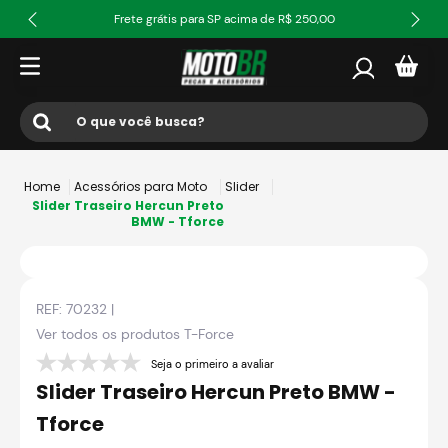
Frete grátis para SP acima de R$ 250,00
O que você busca?
Termos mais buscados
Acessórios para Moto
Slider
1
º
ls2
Slider Traseiro Hercun Preto
BMW - Tforce
2
º
norisk
3
º
capacete
REF:
70232
|
4
º
fw3
Ver todos os produtos
T-Force
5
º
capacete ls2
Seja o primeiro a avaliar
6
º
jaqueta
Slider Traseiro Hercun Preto BMW -
7
º
axxis fenix
Tforce