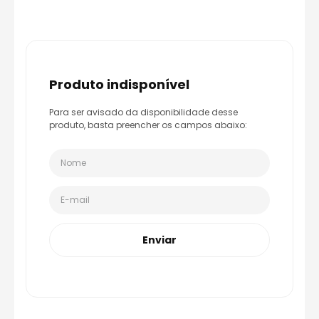
8
º
bau
9
º
capacete aberto
10
º
race tech
produto indisponível
Para ser avisado da disponibilidade desse
produto, basta preencher os campos abaixo:
Enviar