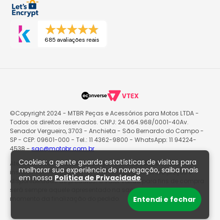
685 avaliações reais
©Copyright 2024 - MTBR Peças e Acessórios para Motos LTDA -
Todos os direitos reservados. CNPJ: 24.064.968/0001-40Av.
Senador Vergueiro, 3703 - Anchieta - São Bernardo do Campo -
SP - CEP: 09601-000 - Tel.: 11 4362-9800 - WhatsApp: 11 94224-
4538 -
sac@motobr.com.br
Cookies: a gente guarda estatísticas de visitas para
Atenção: O site poderá passar por atualizações e eventuais
melhorar sua experiência de navegação, saiba mais
instabilidades nas informações exibidas, incluindo preços e
em nossa
Política de Privacidade
disponibilidade de produtos. O valor válido para fins de compra
será sempre aquele apresentado na sacola de produtos no
Entendi e fechar
momento da finalização do pedido.