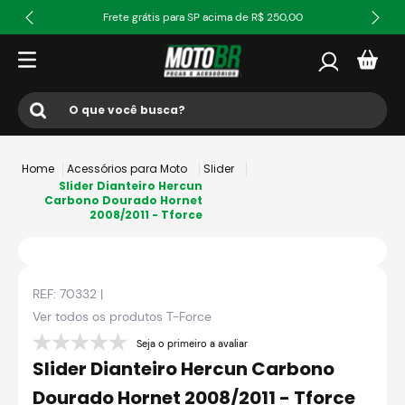
Frete grátis para SP acima de R$ 250,00
O que você busca?
Termos mais buscados
Acessórios para Moto
Slider
1
º
ls2
Slider Dianteiro Hercun
Carbono Dourado Hornet
2008/2011 - Tforce
2
º
norisk
3
º
capacete
4
º
fw3
REF:
70332
|
5
º
capacete ls2
Ver todos os produtos
T-Force
6
º
jaqueta
Seja o primeiro a avaliar
Slider Dianteiro Hercun Carbono
7
º
bau
Dourado Hornet 2008/2011 - Tforce