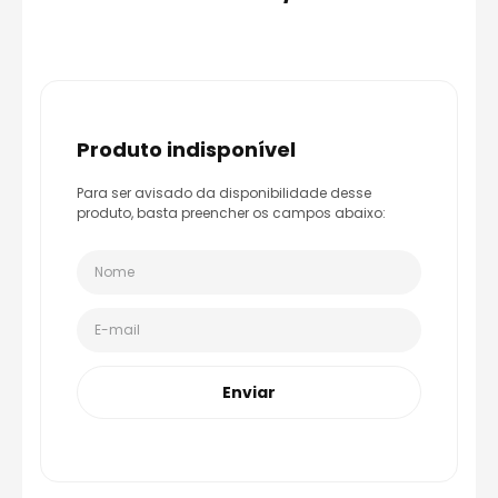
8
º
axxis fenix
9
º
capacete aberto
10
º
race tech
produto indisponível
Para ser avisado da disponibilidade desse
produto, basta preencher os campos abaixo:
Enviar