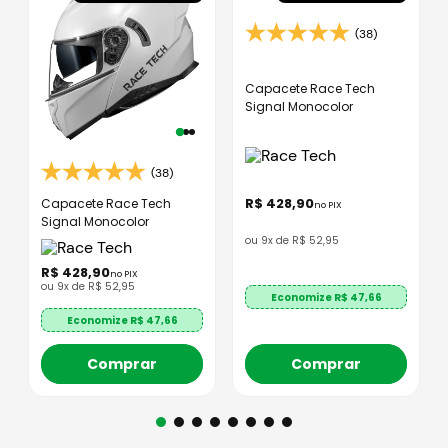
(38)
Capacete Race Tech
Signal Monocolor
(38)
R$
428
,
90
Capacete Race Tech
no PIX
Signal Monocolor
ou
9
x de
R$
52
,
95
R$
428
,
90
no PIX
ou
9
x de
R$
52
,
95
Economize R$
47,66
Economize R$
47,66
Comprar
Comprar