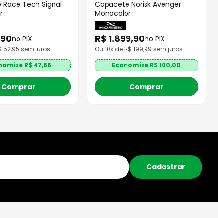
 Race Tech Signal
Capacete Norisk Avenger
r
Monocolor
,
90
R$
1
.
899
,
90
no PIX
no PIX
R$
52,95
sem juros
Ou
10
x de R$
199,99
sem juros
nomize R$
47,66
Economize R$
100,00
Comprar
Comprar
Cadastrar