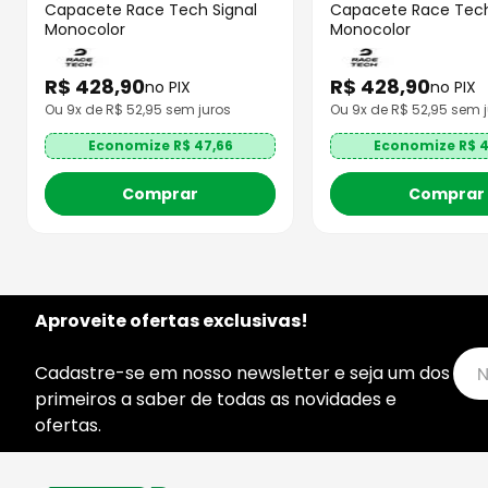
Capacete Race Tech Signal
Capacete Race Tech
Monocolor
Monocolor
R$
428
,
90
R$
428
,
90
no PIX
no PIX
Ou
9
x de R$
52,95
sem juros
Ou
9
x de R$
52,95
sem j
Economize R$
47,66
Economize R$
4
Comprar
Comprar
Aproveite ofertas exclusivas!
Cadastre-se em nosso newsletter e seja um dos
primeiros a saber de todas as novidades e
ofertas.