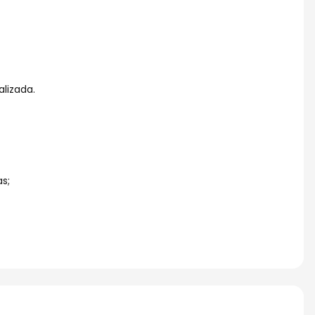
alizada.
s;