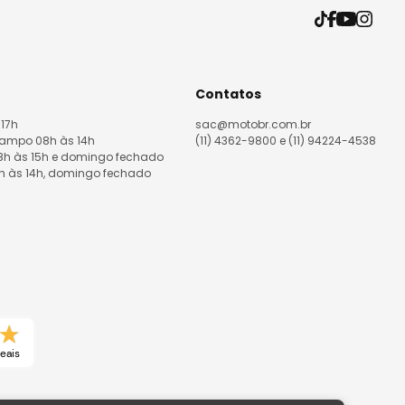
Contatos
 17h
sac@motobr.com.br
Campo 08h às 14h
(11) 4362-9800 e (11) 94224-4538
08h às 15h e domingo fechado
8h às 14h, domingo fechado
reais