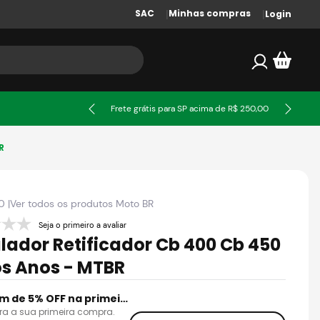
SAC
Minhas compras
Login
ssa
Frete grátis para SP acima de R$ 250,00
R
0
|
Ver todos os produtos
Moto BR
Seja o primeiro a avaliar
lador Retificador Cb 400 Cb 450
s Anos - MTBR
Cupom de 5% OFF na primeira compra
ra a sua primeira compra.