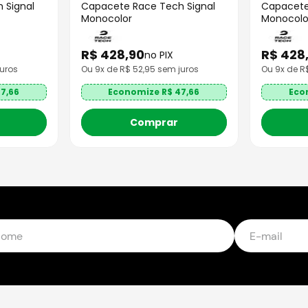
 Signal
Capacete Race Tech Signal
Capacete
Monocolor
Monocolo
R$
428
,
90
R$
428
no PIX
uros
Ou
9
x de R$
52,95
sem juros
Ou
9
x de 
7,66
Economize R$
47,66
Eco
Comprar