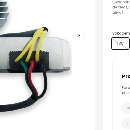
(Desconto
o
de óleos,
ativa)
Voltage
12V
p
Para
pree