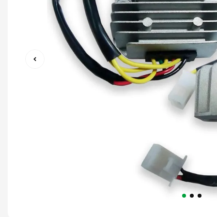
9
º
capacete abert
10
º
race tech