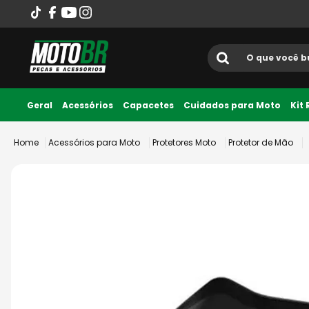
O que você busca?
Termos mais
Geral
Acessórios
Capacetes
Cuidados para Moto
Kit
1
º
ls2
Acessórios para Moto
Protetores Moto
Protetor de Mão
2
º
norisk
3
º
capacete
4
º
fw3
5
º
capacete ls2
6
º
jaqueta
7
º
bau
8
º
axxis fenix