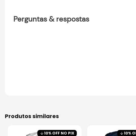
Perguntas & respostas
produtos similares
10
% OFF NO PIX
10
% O