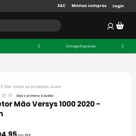
SAC
Minhas compras
Login
X
Entrega Expressa
82
|
Ver todos os produtos
Scam
Seja o primeiro a avaliar
etor Mão Versys 1000 2020 -
m
04
,
95
no PIX