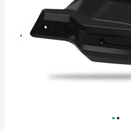
9
º
capacete abert
10
º
race tech