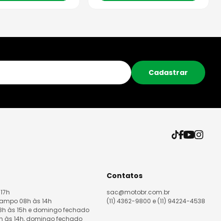
Cadastrar
Contatos
 17h
sac@motobr.com.br
Campo 08h às 14h
(11) 4362-9800 e (11) 94224-4538
08h às 15h e domingo fechado
8h às 14h, domingo fechado