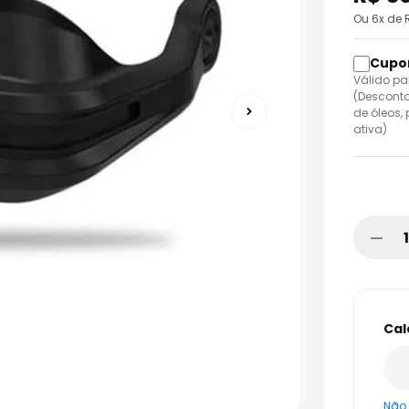
o
Ou
6
x de
Válido pa
(Desconto
de óleos,
ativa)
Não 