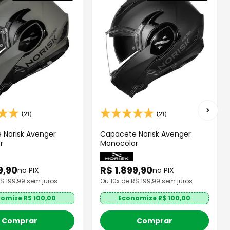
(21)
(21)
 Norisk Avenger
Capacete Norisk Avenger
r
Monocolor
9
,
90
R$
1
.
899
,
90
no PIX
no PIX
R$
199,99
sem juros
Ou
10
x de R$
199,99
sem juros
nomize R$
100,00
Economize R$
100,00
Comprar
Comprar