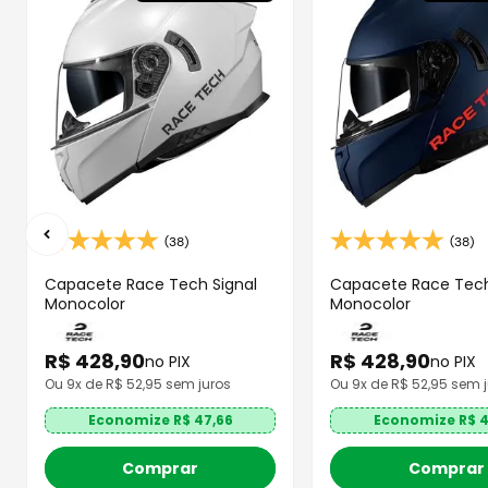
(38)
(38)
Capacete Race Tech Signal
Capacete Race Tech
Monocolor
Monocolor
R$
428
,
90
R$
428
,
90
no PIX
no PIX
Ou
9
x de R$
52,95
sem juros
Ou
9
x de R$
52,95
sem j
Economize R$
47,66
Economize R$
4
Comprar
Comprar