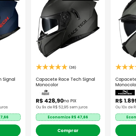
(38)
 Signal
Capacete Race Tech Signal
Capacete
Monocolor
Monocolo
R$
428
,
90
R$
1
.
89
no PIX
uros
Ou
9
x de R$
52,95
sem juros
Ou
10
x de 
7,66
Economize R$
47,66
Eco
Comprar