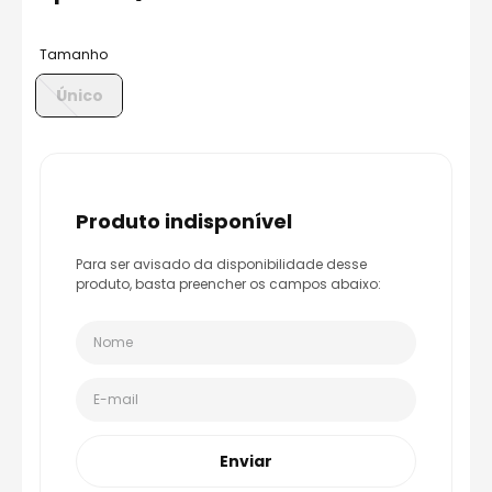
8
º
capacete aberto
9
º
axxis fenix
Tamanho
10
º
capacete ls2
Único
produto indisponível
Para ser avisado da disponibilidade desse
produto, basta preencher os campos abaixo:
Enviar