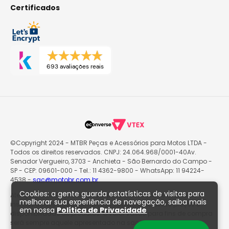
Certificados
693 avaliações reais
©Copyright 2024 - MTBR Peças e Acessórios para Motos LTDA -
Todos os direitos reservados. CNPJ: 24.064.968/0001-40Av.
Senador Vergueiro, 3703 - Anchieta - São Bernardo do Campo -
SP - CEP: 09601-000 - Tel.: 11 4362-9800 - WhatsApp: 11 94224-
4538 -
sac@motobr.com.br
Cookies: a gente guarda estatísticas de visitas para
Atenção: O site poderá passar por atualizações e eventuais
melhorar sua experiência de navegação, saiba mais
instabilidades nas informações exibidas, incluindo preços e
em nossa
Política de Privacidade
disponibilidade de produtos. O valor válido para fins de compra
será sempre aquele apresentado na sacola de produtos no