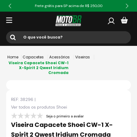
Frete grátis para SP acima de R$ 250,00
O que você busca?
Termos mais buscados
Capacetes
Acessórios
Viseiras
1
º
ls2
Viseira Capacete Shoei CW-1
X-Spirit 2 Qwest Iridium
Cromada
2
º
norisk
3
º
capacete
4
º
fw3
REF:
38296
|
5
º
jaqueta
Ver todos os produtos
Shoei
6
º
bau
Seja o primeiro a avaliar
Viseira Capacete Shoei CW-1 X-
7
º
race tech
Spirit 2 Qwest Iridium Cromada