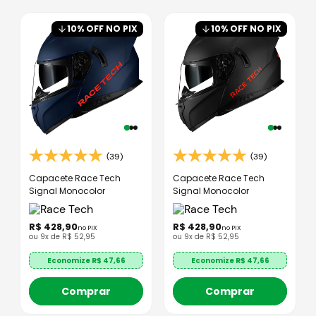
10
% OFF NO PIX
10
% OFF NO PIX
(39)
(39)
Capacete Race Tech
Capacete Race Tech
Signal Monocolor
Signal Monocolor
R$
428
,
90
R$
428
,
90
no PIX
no PIX
ou
9
x de
R$
52
,
95
ou
9
x de
R$
52
,
95
Economize R$
47,66
Economize R$
47,66
Comprar
Comprar