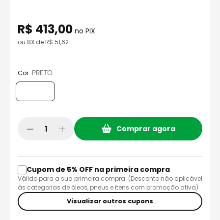
8
º
capacete aberto
9
º
capacete ls2
R$
413
,
00
no PIX
10
º
race tech
ou
8
X de
R$
51
,
62
:
PRETO
Cor
Comprar agora
Cupom de 5% OFF na primeira compra
Válido para a sua primeira compra. (Desconto não aplicável
às categorias de óleos, pneus e itens com promoção ativa)
Visualizar outros cupons