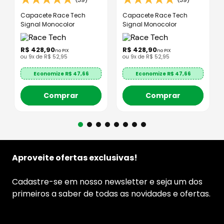
Capacete Race Tech
Capacete Race Tech
Signal Monocolor
Signal Monocolor
R$
428
,
90
R$
428
,
90
no PIX
no PIX
ou
9
x de
R$
52
,
95
ou
9
x de
R$
52
,
95
Economize R$
47,66
Economize R$
47,66
Comprar
Comprar
Aproveite ofertas exclusivas!
Cadastre-se em nosso newsletter e seja um dos
primeiros a saber de todas as novidades e ofertas.