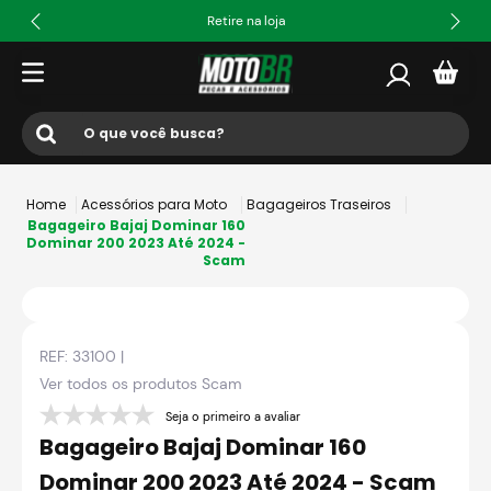
Retire na loja
O que você busca?
Termos mais buscados
Acessórios para Moto
Bagageiros Traseiros
1
º
ls2
Bagageiro Bajaj Dominar 160
Dominar 200 2023 Até 2024 -
Scam
2
º
norisk
3
º
capacete
4
º
fw3
REF:
33100
|
5
º
jaqueta
Ver todos os produtos
Scam
6
º
bau
Seja o primeiro a avaliar
Bagageiro Bajaj Dominar 160
7
º
axxis fenix
Dominar 200 2023 Até 2024 - Scam