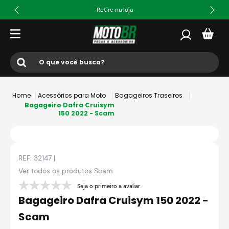
Retire na loja
O que você busca?
Termos mais buscados
Acessórios para Moto
Bagageiros Traseiros
1
º
ls2
Bagageiro Dafra Cruisym
150 2022 - Scam
2
º
norisk
3
º
capacete
REF:
32147
|
4
º
fw3
Ver todos os produtos
Scam
5
º
jaqueta
Seja o primeiro a avaliar
6
º
bau
Bagageiro Dafra Cruisym 150 2022 -
7
º
axxis fenix
Scam