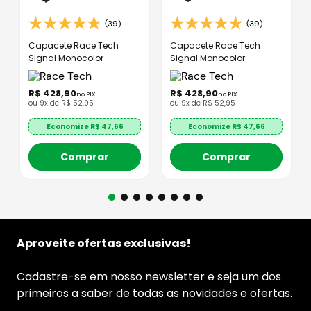
(39)
(39)
Capacete Race Tech
Capacete Race Tech
Signal Monocolor
Signal Monocolor
R$
428
,
90
R$
428
,
90
no PIX
no PIX
ou
9
x de
R$
52
,
95
ou
9
x de
R$
52
,
95
Economize R$
47,66
Economize R$
47,66
Comprar
Comprar
Aproveite ofertas exclusivas!
Cadastre-se em nosso newsletter e seja um dos
primeiros a saber de todas as novidades e ofertas.