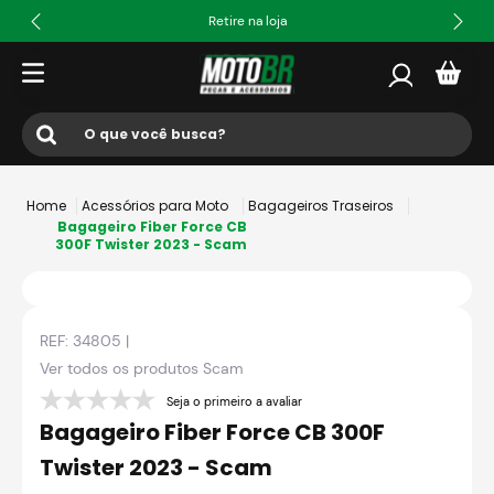
Retire na loja
O que você busca?
Termos mais buscados
Acessórios para Moto
Bagageiros Traseiros
1
º
ls2
Bagageiro Fiber Force CB
300F Twister 2023 - Scam
2
º
norisk
3
º
capacete
REF:
34805
|
4
º
fw3
Ver todos os produtos
Scam
5
º
capacete ls2
Seja o primeiro a avaliar
6
º
jaqueta
Bagageiro Fiber Force CB 300F
7
º
axxis fenix
Twister 2023 - Scam