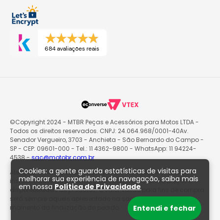
684 avaliações reais
©Copyright 2024 - MTBR Peças e Acessórios para Motos LTDA -
Todos os direitos reservados. CNPJ: 24.064.968/0001-40Av.
Senador Vergueiro, 3703 - Anchieta - São Bernardo do Campo -
SP - CEP: 09601-000 - Tel.: 11 4362-9800 - WhatsApp: 11 94224-
4538 -
sac@motobr.com.br
Cookies: a gente guarda estatísticas de visitas para
Atenção: O site poderá passar por atualizações e eventuais
melhorar sua experiência de navegação, saiba mais
instabilidades nas informações exibidas, incluindo preços e
em nossa
Política de Privacidade
disponibilidade de produtos. O valor válido para fins de compra
será sempre aquele apresentado na sacola de produtos no
momento da finalização do pedido.
Entendi e fechar