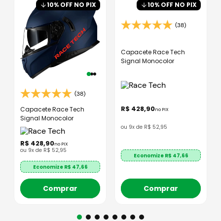
10
% OFF NO PIX
10
% OFF NO PIX
(38)
Capacete Race Tech
Signal Monocolor
(38)
R$
428
,
90
Capacete Race Tech
no PIX
Signal Monocolor
ou
9
x de
R$
52
,
95
R$
428
,
90
no PIX
ou
9
x de
R$
52
,
95
Economize R$
47,66
Economize R$
47,66
Comprar
Comprar