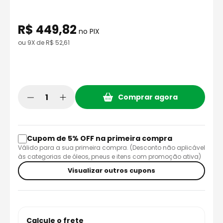
8
º
axxis fenix
9
º
capacete aberto
R$
449
,
82
no PIX
10
º
race tech
ou
9
X de
R$
52
,
61
Comprar agora
Cupom de 5% OFF na primeira compra
Válido para a sua primeira compra. (Desconto não aplicável
às categorias de óleos, pneus e itens com promoção ativa)
Visualizar outros cupons