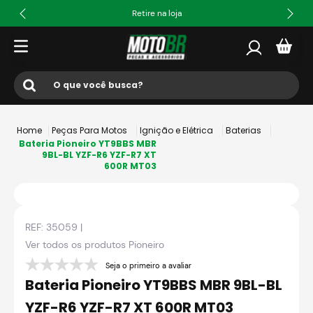
Retire na loja
O que você busca?
Termos mais buscados
Peças Para Motos
Ignição e Elétrica
Baterias
1
º
ls2
Bateria Pioneiro YT9BBS MBR
9BL-BL YZF-R6 YZF-R7 XT
600R MT03
2
º
norisk
3
º
capacete
4
º
fw3
REF:
35059
|
5
º
capacete ls2
Ver todos os produtos
Pioneiro
6
º
jaqueta
Seja o primeiro a avaliar
Bateria Pioneiro YT9BBS MBR 9BL-BL
7
º
bau
YZF-R6 YZF-R7 XT 600R MT03