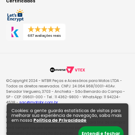
Certificados
687 avaliações reais
©Copyright 2024 - MTBR Peças e Acessórios para Motos LTDA -
Todos os direitos reservados. CNPJ: 24.064.968/0001-40Av.
Senador Vergueiro, 3703 - Anchieta - São Bernardo do Campo -
SP - CEP: 09601-000 - Tel.: 11 4362-9800 - WhatsApp: 11 94224-
4538 -
sac@motobr.com.br
Cookies: a gente guarda estatísticas de visitas para
Atenção: O site poderá passar por atualizações e eventuais
melhorar sua experiência de navegação, saiba mais
instabilidades nas informações exibidas, incluindo preços e
em nossa
Política de Privacidade
disponibilidade de produtos. O valor válido para fins de compra
será sempre aquele apresentado na sacola de produtos no
momento da finalização do pedido.
Entendi e fechar