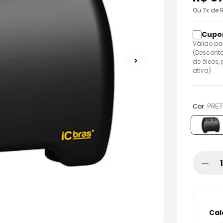
o
Ou
7
x de 
Válido pa
(Desconto
de óleos,
ativa)
:
PRE
Cor