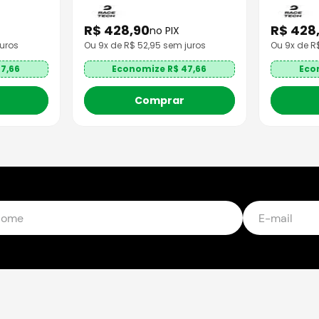
R$
428
,
90
R$
428
no PIX
uros
Ou
9
x de R$
52,95
sem juros
Ou
9
x de 
7,66
Economize R$
47,66
Eco
Comprar