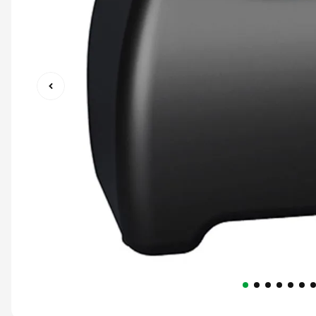
9
º
capacete abert
10
º
race tech