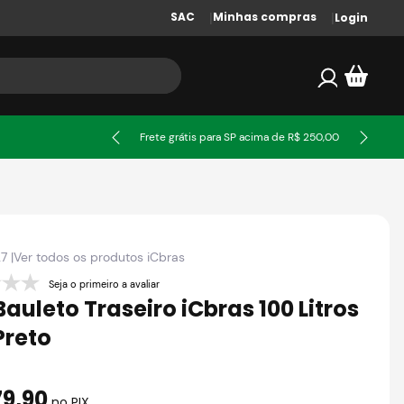
SAC
Minhas compras
Login
ssa
Frete grátis para SP acima de R$ 250,00
27
|
Ver todos os produtos
iCbras
Seja o primeiro a avaliar
auleto Traseiro iCbras 100 Litros
Preto
79
,
90
no PIX