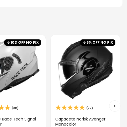
10
% OFF NO PIX
5
% OFF NO PIX
(38)
(22)
 Race Tech Signal
Capacete Norisk Avenger
r
Monocolor