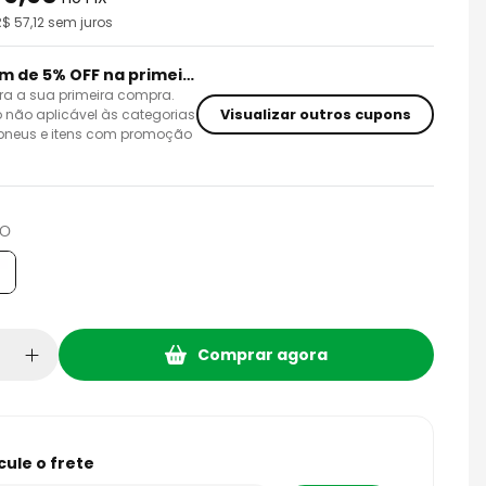
R$
57,12
sem juros
Cupom de 5% OFF na primeira compra
ra a sua primeira compra.
Visualizar outros cupons
 não aplicável às categorias
 pneus e itens com promoção
TO
Comprar agora