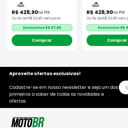
R$
428
,
90
R$
428
,
90
no PIX
no PIX
Ou
9
x de R$
52,95
sem juros
Ou
9
x de R$
52,95
sem j
Economize R$
47,66
Economize R$
4
Comprar
Comprar
Aproveite ofertas exclusivas!
Cadastre-se em nosso newsletter e seja um dos
primeiros a saber de todas as novidades e
ofertas.