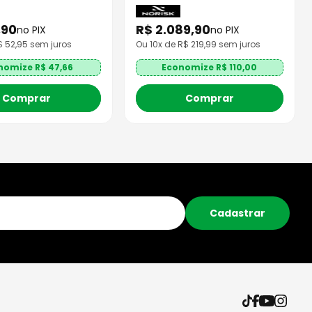
,
90
R$
2
.
089
,
90
no PIX
no PIX
R$
52,95
sem juros
Ou
10
x de R$
219,99
sem juros
nomize R$
47,66
Economize R$
110,00
Comprar
Comprar
Cadastrar