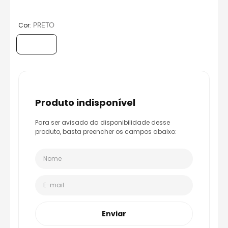
8
º
capacete aberto
9
º
capacete ls2
:
PRETO
Cor
10
º
race tech
produto indisponível
Para ser avisado da disponibilidade desse
produto, basta preencher os campos abaixo:
Enviar