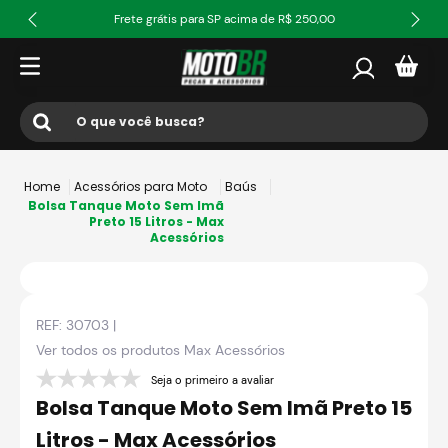
Frete grátis para SP acima de R$ 250,00
O que você busca?
Termos mais buscados
Acessórios para Moto
Baús
1
º
ls2
Bolsa Tanque Moto Sem Imã
Preto 15 Litros - Max
Acessórios
2
º
norisk
3
º
capacete
4
º
fw3
REF:
30703
|
5
º
jaqueta
Ver todos os produtos
Max Acessórios
6
º
bau
Seja o primeiro a avaliar
Bolsa Tanque Moto Sem Imã Preto 15
7
º
axxis fenix
Litros - Max Acessórios