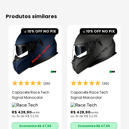
produtos similares
10
% OFF NO PIX
10
% OFF NO PIX
(39)
(39)
Capacete Race Tech
Capacete Race Tech
Signal Monocolor
Signal Monocolor
R$
428
,
90
R$
428
,
90
no PIX
no PIX
ou
9
x de
R$
52
,
95
ou
9
x de
R$
52
,
95
Economize R$
47,66
Economize R$
47,66