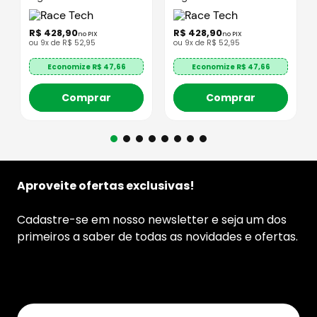
R$
428
,
90
R$
428
,
90
no PIX
no PIX
ou
9
x de
R$
52
,
95
ou
9
x de
R$
52
,
95
Economize R$
47,66
Economize R$
47,66
Comprar
Comprar
Aproveite ofertas exclusivas!
Cadastre-se em nosso newsletter e seja um dos
primeiros a saber de todas as novidades e ofertas.