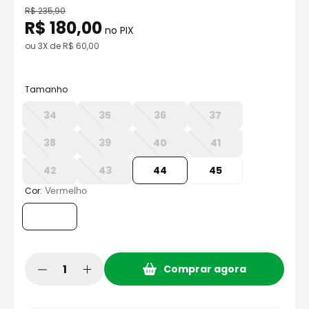
8
º
race tech
R$
235
,
90
R$
180
,
00
9
º
capacete ls2
no PIX
ou
3
X de
R$
60
,
00
10
º
capacete aberto
Tamanho
34
35
36
37
38
39
40
41
42
43
44
45
:
Vermelho
Cor
Comprar agora