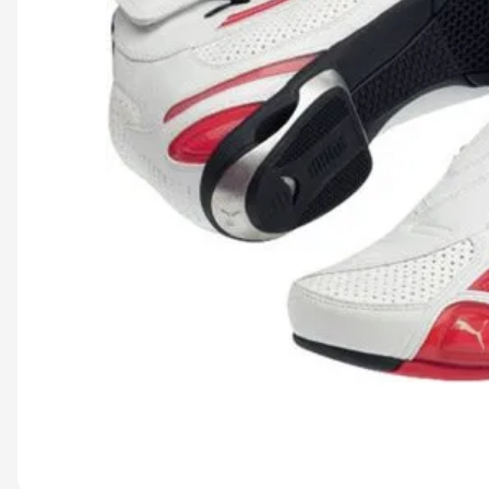
9
º
capacete ls2
10
º
capacete abert