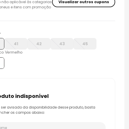
Visualizar outros cupons
 não aplicável às categorias
 pneus e itens com promoção
o
41
42
43
45
co Vermelho
roduto indisponível
 ser avisado da disponibilidade desse produto, basta
ncher os campos abaixo: