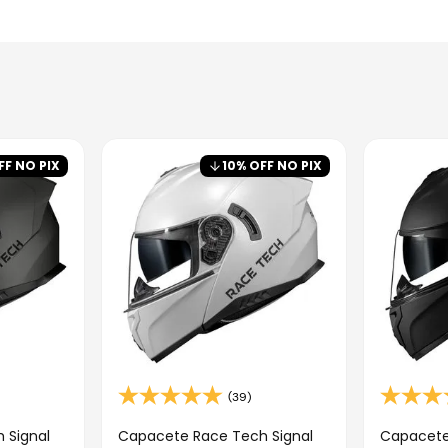
FF NO PIX
10
% OFF NO PIX
(39)
 Signal
Capacete Race Tech Signal
Capacete