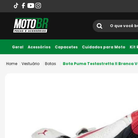
O que você busca?
Termos mais
Geral
Acessórios
Capacetes
Cuidados para Moto
Kit
Até 10x sem juros
1
º
ls2
Vestuário
Botas
Bota Puma Testastretta II Branca 
2
º
norisk
3
º
capacete
4
º
fw3
5
º
jaqueta
6
º
bau
7
º
axxis fenix
8
º
race tech