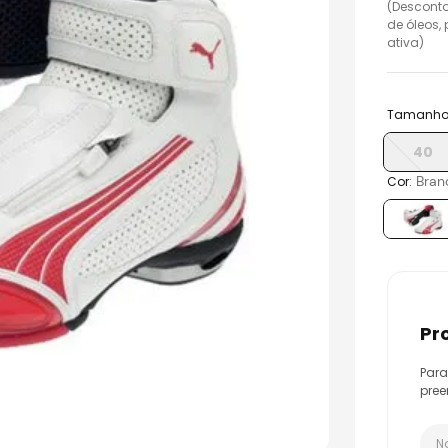
(Desconto
de óleos,
o
ativa)
Tamanh
40
:
Bran
Cor
p
Para
pree