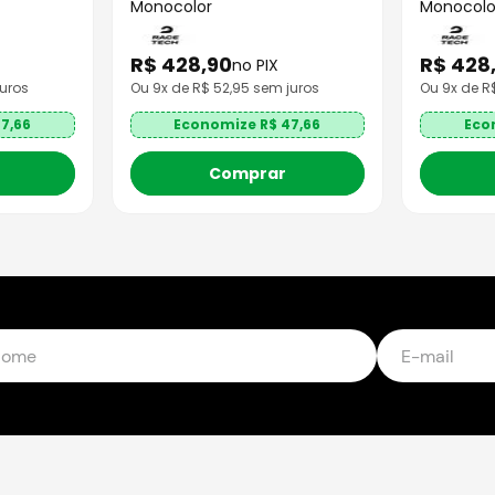
Monocolor
Monocolo
R$
428
,
90
R$
428
no PIX
uros
Ou
9
x de R$
52,95
sem juros
Ou
9
x de 
7,66
Economize R$
47,66
Eco
Comprar