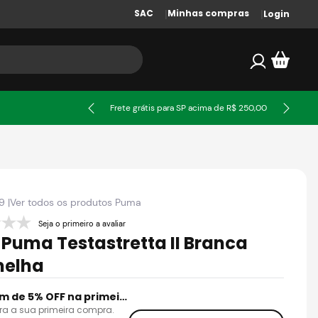
SAC
Minhas compras
Login
ssa
Frete grátis para SP acima de R$ 250,00
9
|
Ver todos os produtos
Puma
Seja o primeiro a avaliar
 Puma Testastretta II Branca
melha
Cupom de 5% OFF na primeira compra
ra a sua primeira compra.