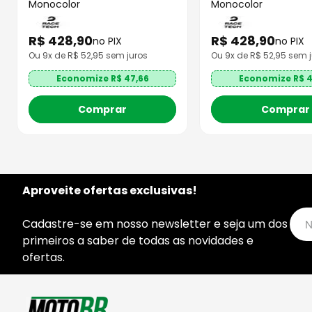
Monocolor
Monocolor
R$
428
,
90
R$
428
,
90
no PIX
no PIX
Ou
9
x de R$
52,95
sem juros
Ou
9
x de R$
52,95
sem j
Economize R$
47,66
Economize R$
4
Comprar
Comprar
Aproveite ofertas exclusivas!
Cadastre-se em nosso newsletter e seja um dos
primeiros a saber de todas as novidades e
ofertas.