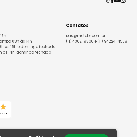
Contatos
 17h
sac@motobr.com.br
Campo 08h às 14h
(11) 4362-9800 e (11) 94224-4538
08h às 15h e domingo fechado
8h às 14h, domingo fechado
reais