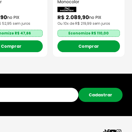
r
Monocolor
,
90
R$
2
.
089
,
90
no PIX
no PIX
R$
52,95
sem juros
Ou
10
x de R$
219,99
sem juros
nomize R$
47,66
Economize R$
110,00
Comprar
Comprar
Cadastrar