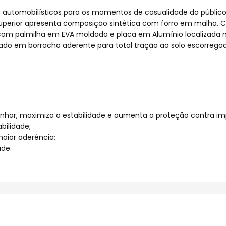
 automobilísticos para os momentos de casualidade do públic
te superior apresenta composição sintética com forro em malh
a com palmilha em EVA moldada e placa em Alumínio localizada 
olado em borracha aderente para total tração ao solo escorregad
lcanhar, maximiza a estabilidade e aumenta a proteção contra im
bilidade;
aior aderência;
ade.