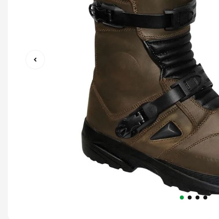
9
º
capacete abert
10
º
race tech