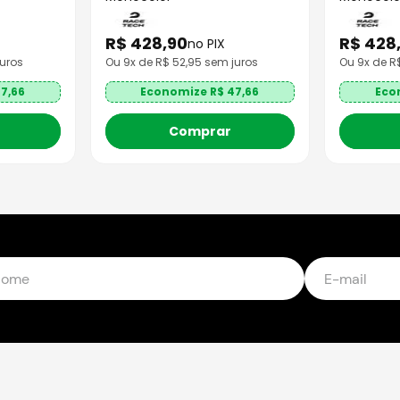
R$
428
,
90
R$
428
no PIX
uros
Ou
9
x de R$
52,95
sem juros
Ou
9
x de 
7,66
Economize R$
47,66
Eco
Comprar