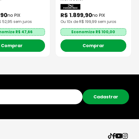
,
90
R$
1
.
899
,
90
no PIX
no PIX
R$
52,95
sem juros
Ou
10
x de R$
199,99
sem juros
nomize R$
47,66
Economize R$
100,00
Comprar
Comprar
Cadastrar