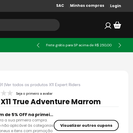
SAC
Minhas compras
Login
ssa
Frete grátis para SP acima de R$ 250,00
91
|
Ver todos os produtos
X11 Expert Riders
Seja o primeiro a avaliar
 X11 True Adventure Marrom
Cupom de 5% OFF na primeira compra
ra a sua primeira compra.
Visualizar outros cupons
 não aplicável às categorias
 pneus e itens com promoção