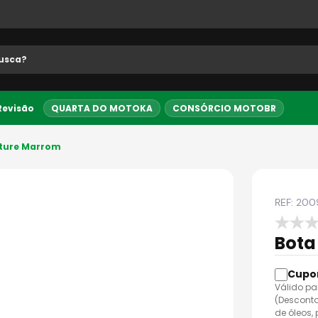
 buscados
 Revisão
QUARTA DO MOTOKA
CONSÓRCIO MOTOBR
5% OFF no PIX
Entrega Expre
nture Marrom
REF:
200
Bota
Válido pa
(Desconto
de óleos,