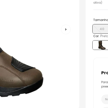
o
ativa)
Tamanh
40
:
Pret
Cor
p
Para
pree