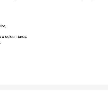
los;
s e calcanhares;
;