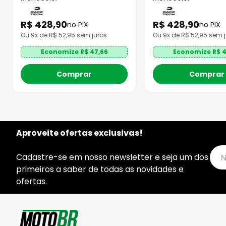
R$
428
,
90
R$
428
,
90
no PIX
no PIX
Ou
9
x de R$
52,95
sem juros
Ou
9
x de R$
52,95
sem j
Economize R$
47,66
Economize R$
4
Comprar
Comprar
Aproveite ofertas exclusivas!
Cadastre-se em nosso newsletter e seja um dos
primeiros a saber de todas as novidades e
ofertas.