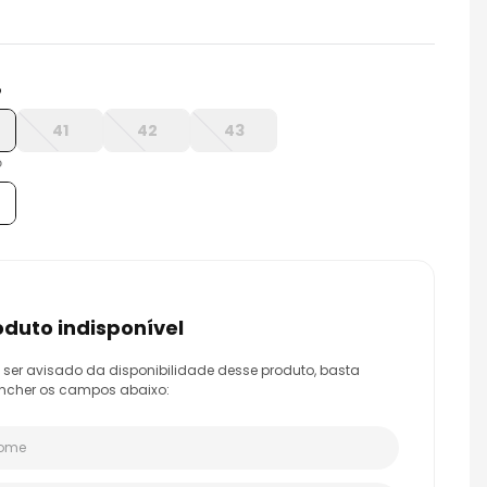
o
41
42
43
o
roduto indisponível
 ser avisado da disponibilidade desse produto, basta
ncher os campos abaixo: