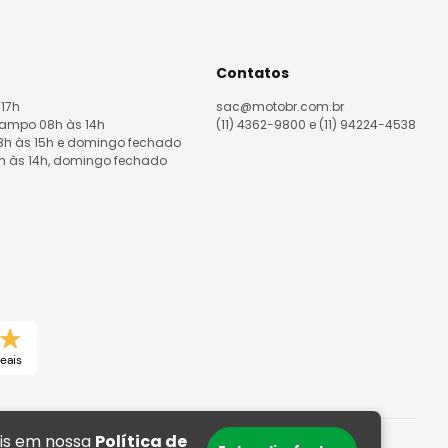
Contatos
 17h
sac@motobr.com.br
Campo 08h às 14h
(11) 4362-9800 e (11) 94224-4538
08h às 15h e domingo fechado
8h às 14h, domingo fechado
reais
ais em nossa
Política de