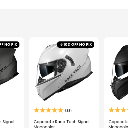
FF NO PIX
10
% OFF NO PIX
(38)
 Signal
Capacete Race Tech Signal
Capacete
Monocolor
Monocolo