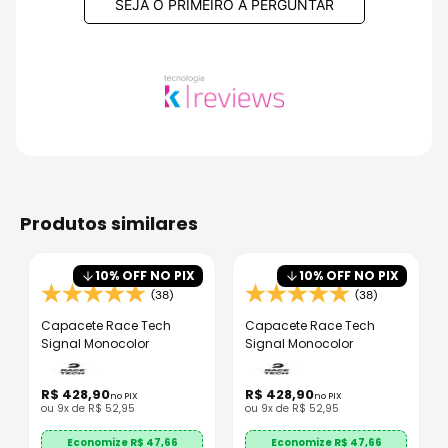
SEJA O PRIMEIRO A PERGUNTAR
produtos similares
10
% OFF NO PIX
10
% OFF NO PIX
(38)
(38)
Capacete Race Tech
Capacete Race Tech
Signal Monocolor
Signal Monocolor
R$
428
,
90
R$
428
,
90
no PIX
no PIX
ou
9
x de
R$
52
,
95
ou
9
x de
R$
52
,
95
Economize R$
47,66
Economize R$
47,66