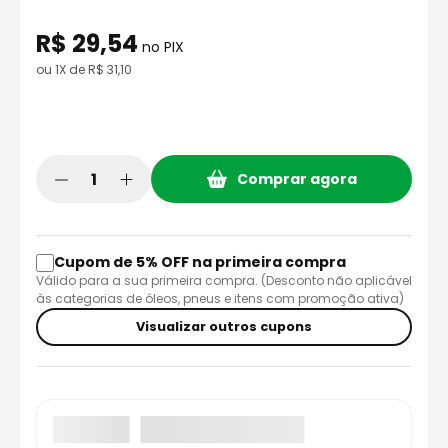
8
º
axxis fenix
R$
29
,
54
9
º
capacete aberto
no PIX
ou
1
X de
R$
31
,
10
10
º
race tech
Comprar agora
Cupom de 5% OFF na primeira compra
Válido para a sua primeira compra. (Desconto não aplicável
às categorias de óleos, pneus e itens com promoção ativa)
Visualizar outros cupons