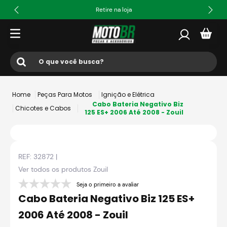
Retire na loja
O que você busca?
Termos mais buscados
Peças Para Motos
Ignição e Elétrica
1
º
ls2
Cabo Bateria Negativo Biz
Chicotes e Cabos
125 ES+ 2006 Até 2008 - Zouil
2
º
norisk
3
º
capacete
REF:
32872
|
4
º
fw3
Ver todos os produtos
Zouil
5
º
capacete ls2
Seja o primeiro a avaliar
6
º
jaqueta
Cabo Bateria Negativo Biz 125 ES+
7
º
bau
2006 Até 2008 - Zouil