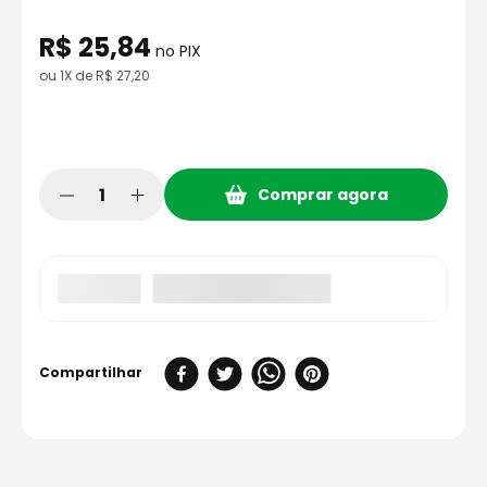
8
º
capacete aberto
R$
25
,
84
9
º
capacete ls2
no PIX
ou
1
X de
R$
27
,
20
10
º
race tech
Comprar agora