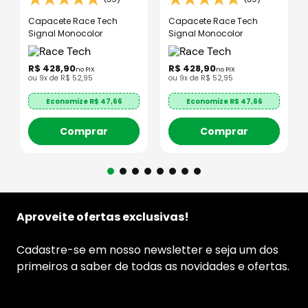
Capacete Race Tech
Capacete Race Tech
Signal Monocolor
Signal Monocolor
R$
428
,
90
R$
428
,
90
no PIX
no PIX
ou
9
x de
R$
52
,
95
ou
9
x de
R$
52
,
95
Economize R$
47,66
Economize R$
47,66
Comprar
Comprar
Aproveite ofertas exclusivas!
Cadastre-se em nosso newsletter e seja um dos
primeiros a saber de todas as novidades e ofertas.