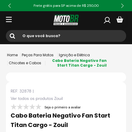
Frete grátis para SP acima de R$ 250,00
O que você busca?
Termos mais buscados
Peças Para Motos
Ignição e Elétrica
1
º
ls2
Cabo Bateria Negativo Fan
Chicotes e Cabos
Start Titan Cargo - Zouil
2
º
norisk
3
º
capacete
REF:
32878
|
4
º
fw3
Ver todos os produtos
Zouil
5
º
jaqueta
Seja o primeiro a avaliar
6
º
bau
Cabo Bateria Negativo Fan Start
7
º
axxis fenix
Titan Cargo - Zouil