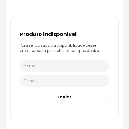
8
º
capacete aberto
9
º
capacete ls2
10
º
race tech
produto indisponível
Para ser avisado da disponibilidade desse
produto, basta preencher os campos abaixo:
Enviar