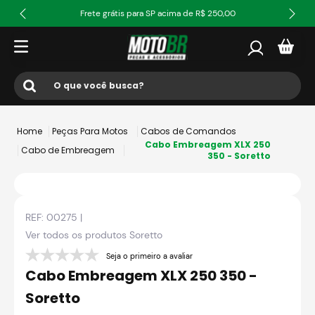
Frete grátis para SP acima de R$ 250,00
O que você busca?
Termos mais buscados
Peças Para Motos
Cabos de Comandos
1
º
ls2
Cabo Embreagem XLX 250
Cabo de Embreagem
350 - Soretto
2
º
norisk
3
º
capacete
REF:
00275
|
4
º
fw3
Ver todos os produtos
Soretto
5
º
jaqueta
Seja o primeiro a avaliar
6
º
bau
Cabo Embreagem XLX 250 350 -
7
º
axxis fenix
Soretto