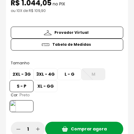
R$
8
º
axxis fenix
1
.
044
,
05
no PIX
ou
10
X de
R$
109
,
90
9
º
capacete aberto
10
º
race tech
Provador Virtual
Tabela de Medidas
Tamanho
2XL - 3G
3XL - 4G
L - G
M
S - P
XL - GG
:
Preto
Cor
Comprar agora