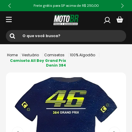
Frete grátis para SP acima de R$ 250,00
O que você busca?
Termos mais buscados
Vestuário
Camisetas
100% Algodão
1
º
ls2
Camiseta All Boy Grand Prix
Denin 384
2
º
norisk
3
º
capacete
4
º
fw3
5
º
capacete ls2
6
º
jaqueta
7
º
bau