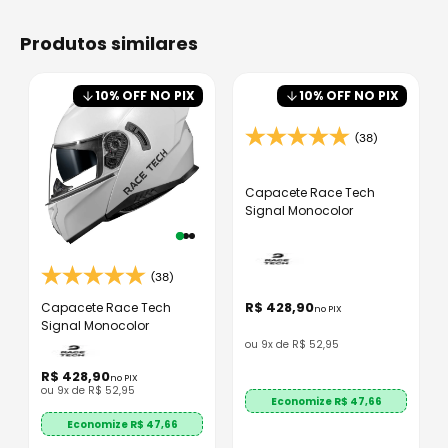
produtos similares
10
% OFF NO PIX
10
% OFF NO PIX
(38)
Capacete Race Tech
Signal Monocolor
(38)
R$
428
,
90
Capacete Race Tech
no PIX
Signal Monocolor
ou
9
x de
R$
52
,
95
R$
428
,
90
no PIX
ou
9
x de
R$
52
,
95
Economize R$
47,66
Economize R$
47,66