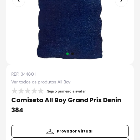
8
º
axxis fenix
9
º
capacete aberto
10
º
race tech
REF:
34480
|
Ver todos os produtos
All Boy
Seja o primeiro a avaliar
Camiseta All Boy Grand Prix Denin
384
Provador Virtual