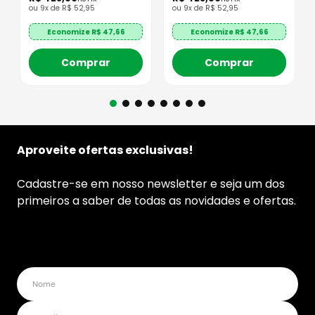
ou
9
x de
R$
52
,
95
ou
9
x de
R$
52
,
95
Economize R$
47,66
Economize R$
47,66
Comprar
Comprar
Aproveite ofertas exclusivas!
Cadastre-se em nosso newsletter e seja um dos
primeiros a saber de todas as novidades e ofertas.