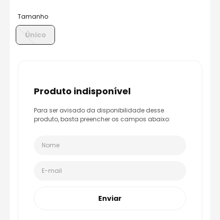
8
º
axxis fenix
Tamanho
9
º
capacete aberto
Único
10
º
race tech
produto indisponível
Para ser avisado da disponibilidade desse
produto, basta preencher os campos abaixo:
Enviar