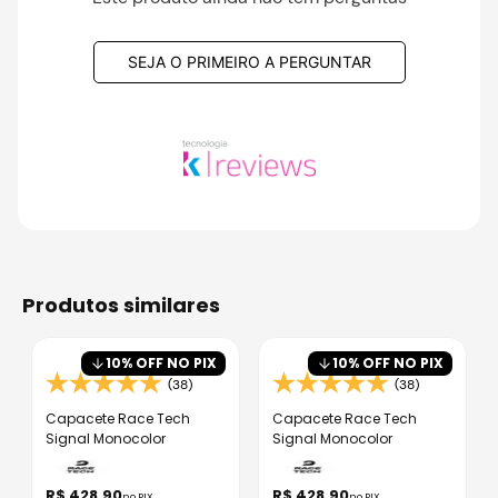
SEJA O PRIMEIRO A PERGUNTAR
produtos similares
10
% OFF NO PIX
10
% OFF NO PIX
(38)
(38)
Capacete Race Tech
Capacete Race Tech
Signal Monocolor
Signal Monocolor
R$
428
,
90
R$
428
,
90
no PIX
no PIX