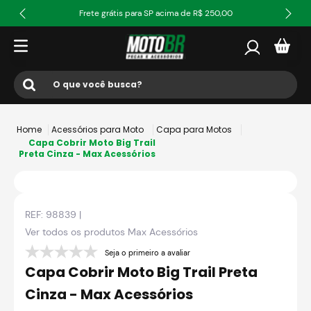
Frete grátis para SP acima de R$ 250,00
O que você busca?
Termos mais buscados
Acessórios para Moto
Capa para Motos
1
º
ls2
Capa Cobrir Moto Big Trail
Preta Cinza - Max Acessórios
2
º
norisk
3
º
capacete
REF:
98839
|
4
º
fw3
Ver todos os produtos
Max Acessórios
5
º
capacete ls2
Seja o primeiro a avaliar
6
º
jaqueta
Capa Cobrir Moto Big Trail Preta
7
º
bau
Cinza - Max Acessórios