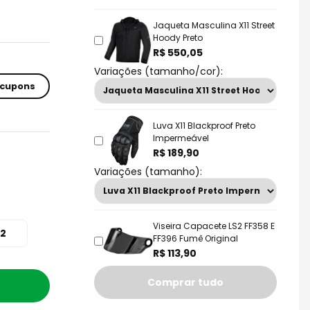
Jaqueta Masculina X11 Street
Hoody Preto
R$ 550,05
Variações (tamanho/cor):
 cupons
Luva X11 Blackproof Preto
Impermeável
R$ 189,90
Variações (tamanho):
Viseira Capacete LS2 FF358 E
2
FF396 Fumê Original
R$ 113,90
Comprar tudo