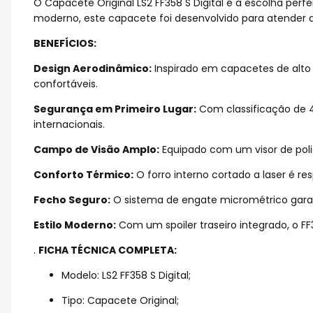
O Capacete Original LS2 FF358 S Digital é a escolha per
moderno, este capacete foi desenvolvido para atender a
BENEFÍCIOS:
Design Aerodinâmico:
Inspirado em capacetes de alto 
confortáveis.
Segurança em Primeiro Lugar:
Com classificação de 4
internacionais.
Campo de Visão Amplo:
Equipado com um visor de polic
Conforto Térmico:
O forro interno cortado a laser é res
Fecho Seguro:
O sistema de engate micrométrico garant
Estilo Moderno:
Com um spoiler traseiro integrado, o F
.
FICHA TÉCNICA COMPLETA:
Modelo: LS2 FF358 S Digital;
Tipo: Capacete Original;