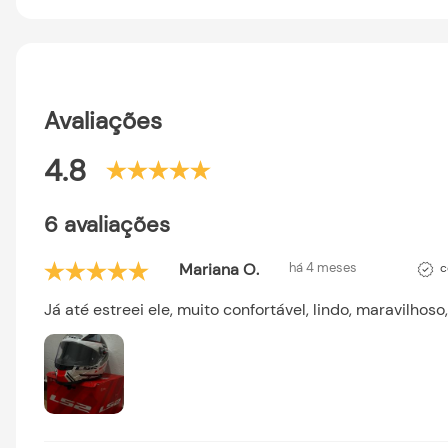
Avaliações
4.8
6 avaliações
Mariana O.
há 4 meses
c
Já até estreei ele, muito confortável, lindo, maravilhos