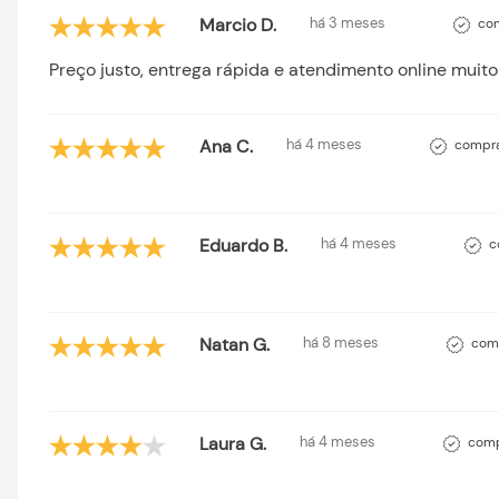
Marcio D.
há 3 meses
com
Preço justo, entrega rápida e atendimento online muit
Ana C.
há 4 meses
compra
Eduardo B.
há 4 meses
c
Natan G.
há 8 meses
comp
Laura G.
há 4 meses
comp