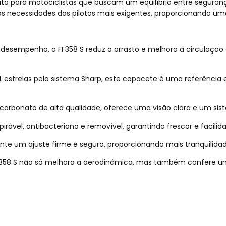
feita para motociclistas que buscam um equilíbrio entre segura
s necessidades dos pilotos mais exigentes, proporcionando um
desempenho, o FF358 S reduz o arrasto e melhora a circulação 
 estrelas pelo sistema Sharp, este capacete é uma referência
arbonato de alta qualidade, oferece uma visão clara e um siste
pirável, antibacteriano e removível, garantindo frescor e facilid
e um ajuste firme e seguro, proporcionando mais tranquilidad
F358 S não só melhora a aerodinâmica, mas também confere um v