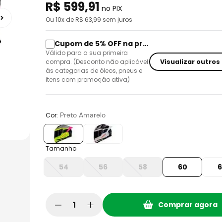
R$
599
,
91
no PIX
Ou
10
x de R$
63,99
sem juros
Cupom de 5% OFF na primeira compra
Válido para a sua primeira
Visualizar outros
compra. (Desconto não aplicável
às categorias de óleos, pneus e
itens com promoção ativa)
:
Preto Amarelo
Cor
Tamanho
54
56
58
60
6
Comprar agora