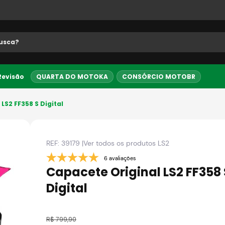
 buscados
 Revisão
QUARTA DO MOTOKA
CONSÓRCIO MOTOBR
Até 10x sem juros
5% OFF no PI
LS2 FF358 S Digital
REF:
39179
|
Ver todos os produtos
LS2
6 avaliações
Capacete Original LS2 FF358 
Digital
o
R$
799
,
90