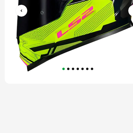
9
º
capacete ls2
10
º
race tech