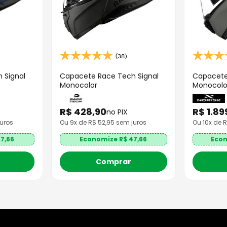
(38)
 Signal
Capacete Race Tech Signal
Capacete
Monocolor
Monocolo
R$
428
,
90
R$
1
.
89
no PIX
uros
Ou
9
x de R$
52,95
sem juros
Ou
10
x de 
7,66
Economize R$
47,66
Eco
Comprar