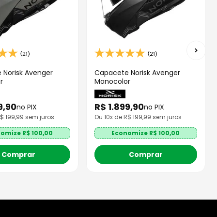
(21)
(21)
 Norisk Avenger
Capacete Norisk Avenger
r
Monocolor
9
,
90
R$
1
.
899
,
90
no PIX
no PIX
R$
199,99
sem juros
Ou
10
x de R$
199,99
sem juros
nomize R$
100,00
Economize R$
100,00
Comprar
Comprar