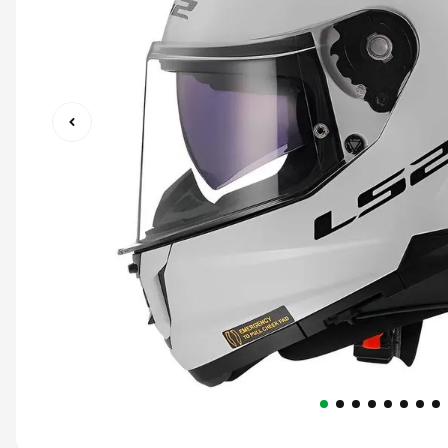
9
º
capacete abert
10
º
race tech