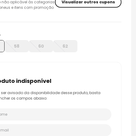
Visualizar outros cupons
 não aplicável às categorias
 pneus e itens com promoção
o
58
60
62
roduto indisponível
 ser avisado da disponibilidade desse produto, basta
ncher os campos abaixo: