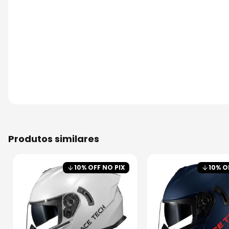
produtos similares
10
% OFF NO PIX
10
% O