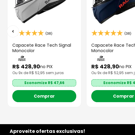
(38)
(38)
Capacete Race Tech Signal
Capacete Race Tech
Monocolor
Monocolor
R$
428
,
90
R$
428
,
90
no PIX
no PIX
Ou
9
x de R$
52,95
sem juros
Ou
9
x de R$
52,95
sem j
Economize R$
47,66
Economize R$
4
Comprar
Comprar
Aproveite ofertas exclusivas!