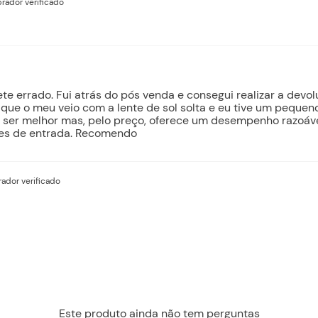
ador verificado
e errado. Fui atrás do pós venda e consegui realizar a devo
que o meu veio com a lente de sol solta e eu tive um pequeno
a ser melhor mas, pelo preço, oferece um desempenho razoável
tes de entrada. Recomendo
ador verificado
Este produto ainda não tem perguntas