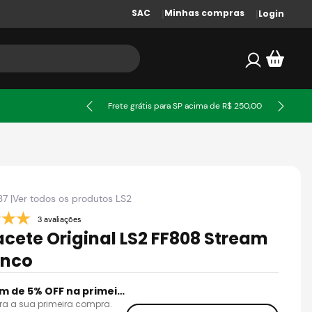
SAC
Minhas compras
Login
ssa
Frete grátis para SP acima de R$ 250,00
37
|
Ver todos os produtos
LS2
3 avaliações
cete Original LS2 FF808 Stream
anco
Cupom de 5% OFF na primeira compra
ra a sua primeira compra.