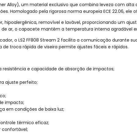
er Alloy), um material exclusivo que combina leveza com alta
ões. Homologado pela rigorosa norma europeia ECE 22.06, ele o
ser, hipoalergênica, removível e lavável, proporcionando um aj
as de ar, o capacete mantém a temperatura interna agradável e
dor, o LS2 FF808 Stream 2 facilita a comunicação durante suas 
de troca rápida de viseira permite ajustes fáceis e rápidos.
lta resistência e capacidade de absorção de impactos;
 ajuste perfeito;
co;
de impacto;
nça em condições de baixa luz;
controle térmico eficaz;
r confortável;