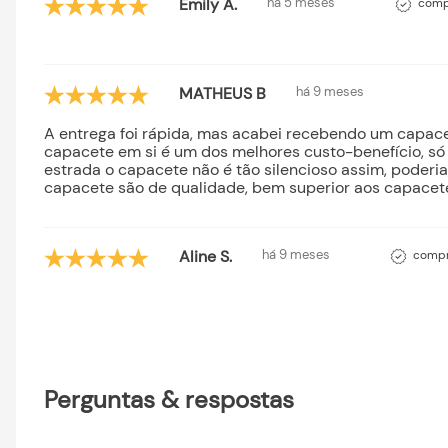
Emily A.
há 5 meses
compr
MATHEUS B
há 9 meses
A entrega foi rápida, mas acabei recebendo um capacet
capacete em si é um dos melhores custo-benefício, só 
estrada o capacete não é tão silencioso assim, poderi
capacete são de qualidade, bem superior aos capace
Aline S.
há 9 meses
compr
Perguntas & respostas