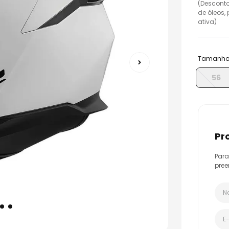
(Desconto
o
de óleos,
ativa)
Tamanh
56
p
Para
pree