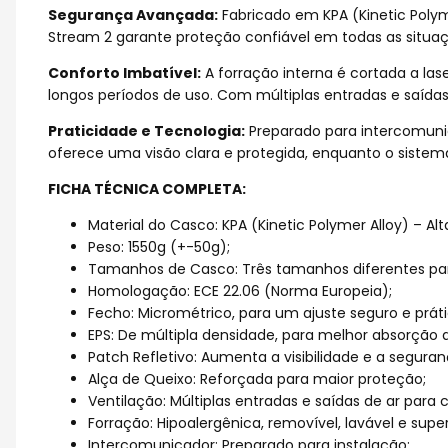
Segurança Avançada:
Fabricado em KPA (Kinetic Polym
Stream 2 garante proteção confiável em todas as situaç
Conforto Imbatível:
A forração interna é cortada a la
longos períodos de uso. Com múltiplas entradas e saíd
Praticidade e Tecnologia:
Preparado para intercomunica
oferece uma visão clara e protegida, enquanto o sistema 
FICHA TÉCNICA COMPLETA:
Material do Casco: KPA (Kinetic Polymer Alloy) – A
Peso: 1550g (+-50g);
Tamanhos de Casco: Três tamanhos diferentes para
Homologação: ECE 22.06 (Norma Europeia);
Fecho: Micrométrico, para um ajuste seguro e práti
EPS: De múltipla densidade, para melhor absorção 
Patch Refletivo: Aumenta a visibilidade e a segura
Alça de Queixo: Reforçada para maior proteção;
Ventilação: Múltiplas entradas e saídas de ar para 
Forração: Hipoalergênica, removível, lavável e supe
Intercomunicador: Preparado para instalação;