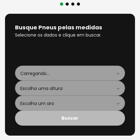
8
º
bau
9
º
capacete aberto
10
º
race tech
Busque Pneus pelas medidas
Selecione os dados e clique em buscar.
Buscar