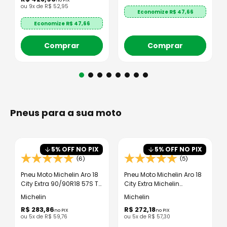
ou
9
x de
R$
52
,
95
Economize R$
47,66
Economize R$
47,66
Comprar
Comprar
Pneus para a sua moto
5
% OFF NO PIX
5
% OFF NO PIX
(6)
(5)
Pneu Moto Michelin Aro 18
Pneu Moto Michelin Aro 18
City Extra 90/90R18 57S TL
City Extra Michelin
- Traseiro
80/100R18 47S TL -
Michelin
Michelin
Dianteiro
R$
283
,
86
R$
272
,
18
no PIX
no PIX
ou
5
x de
R$
59
,
76
ou
5
x de
R$
57
,
30