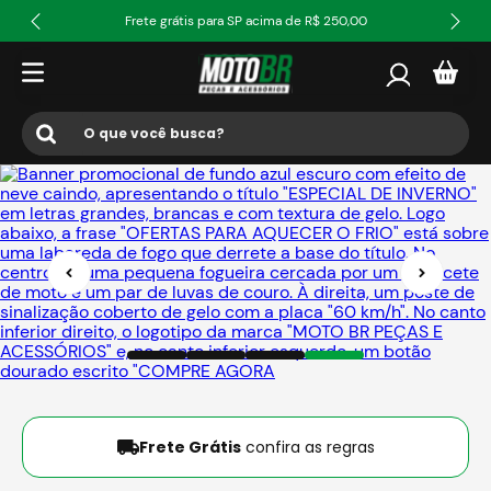
Frete grátis para SP acima de R$ 250,00
O que você busca?
Termos mais buscados
1
º
ls2
2
º
norisk
3
º
capacete
4
º
fw3
5
º
capacete ls2
6
º
jaqueta
Frete Grátis
confira as regras
7
º
axxis fenix