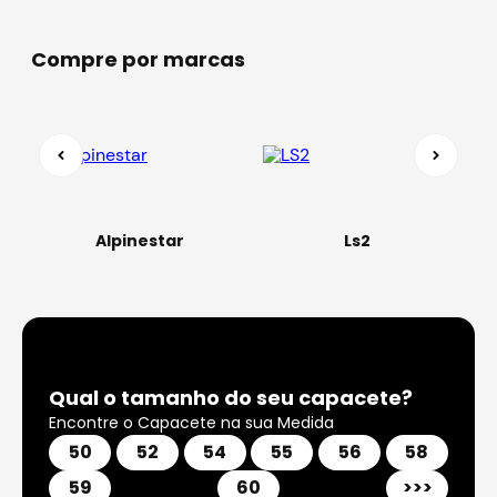
Compre por marcas
Qual o tamanho do seu capacete?
Encontre o Capacete na sua Medida
50
52
54
55
56
58
59
60
>>>