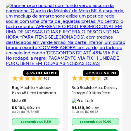
5
% OFF NO PIX
5
% OFF NO PIX
(6)
(3)
Bag Mochila Motoboy
Baú Bauleto Moto Delivery
Pizza 45 Litros Laminada
Entrega 80 Litros Preto -
Brasil MOTO BR
ProTork
Moto BR
R$
104
,
40
R$
189
,
90
no PIX
no PIX
ou
2
x de
R$
54
,
95
ou
3
x de
R$
66
,
63
Economize R$
5,50
Economize R$
10,00