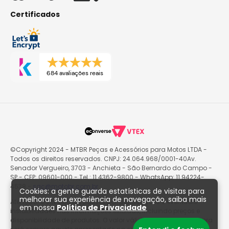
Certificados
684 avaliações reais
©Copyright 2024 - MTBR Peças e Acessórios para Motos LTDA -
Todos os direitos reservados. CNPJ: 24.064.968/0001-40Av.
Senador Vergueiro, 3703 - Anchieta - São Bernardo do Campo -
SP - CEP: 09601-000 - Tel.: 11 4362-9800 - WhatsApp: 11 94224-
4538 -
sac@motobr.com.br
Cookies: a gente guarda estatísticas de visitas para
melhorar sua experiência de navegação, saiba mais
Atenção: O site poderá passar por atualizações e eventuais
em nossa
Política de Privacidade
instabilidades nas informações exibidas, incluindo preços e
disponibilidade de produtos. O valor válido para fins de compra