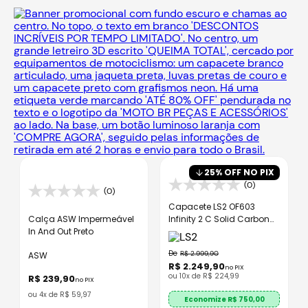
25
% OFF NO PIX
(0)
(0)
Capacete LS2 OF603
Calça ASW Impermeável
Infinity 2 C Solid Carbon
In And Out Preto
Brilhante
R$
2
.
999
,
90
ASW
R$
2
.
249
,
90
no PIX
ou
10
x de
R$
224
,
99
R$
239
,
90
no PIX
ou
4
x de
R$
59
,
97
Economize R$
750,00