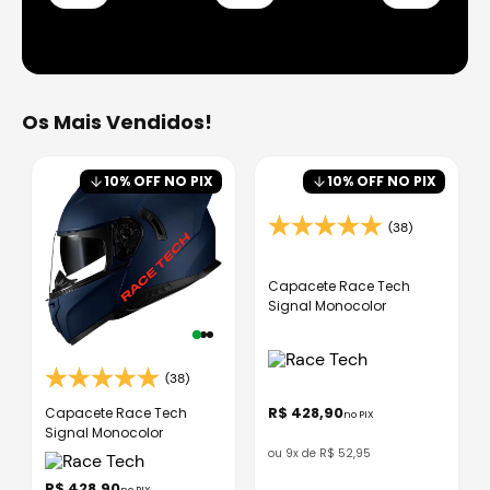
Os Mais Vendidos!
10
% OFF NO PIX
10
% OFF NO PIX
(38)
Capacete Race Tech
Signal Monocolor
(38)
R$
428
,
90
Capacete Race Tech
no PIX
Signal Monocolor
ou
9
x de
R$
52
,
95
R$
428
,
90
no PIX