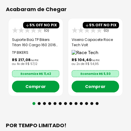
Acabaram de Chegar
5
% OFF NO PIX
5
% OFF NO PIX
(0)
(0)
Suporte Baú TP Bikers
Viseira Capacete Race
Titan 160 Cargo 160 2016
Tech Volt
Até 2024
TP BIKERS
R$
217
,
08
R$
104
,
40
no PIX
no PIX
ou
4
x de
R$
57
,
12
ou
2
x de
R$
54
,
95
Economize R$
11,42
Economize R$
5,50
Comprar
Comprar
POR TEMPO LIMITADO!