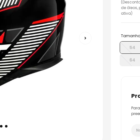
(Desconto
o
de óleos,
ativa)
Tamanh
54
64
p
Para
pree