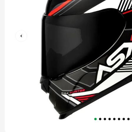
9
º
capacete abert
10
º
race tech