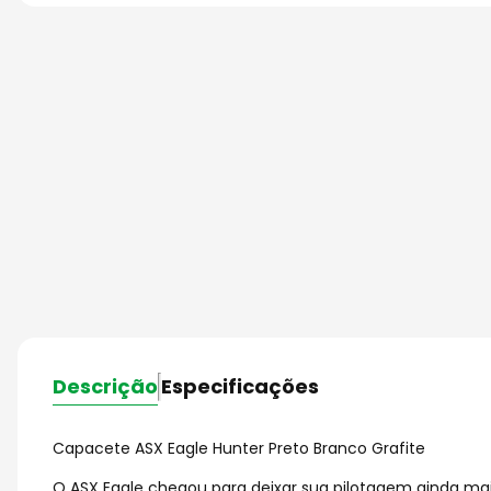
Descrição
Especificações
Capacete ASX Eagle Hunter Preto Branco Grafite
O ASX Eagle chegou para deixar sua pilotagem ainda mai