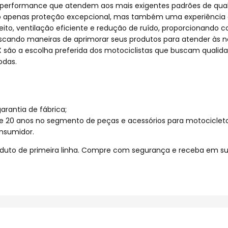
lta performance que atendem aos mais exigentes padrões de q
o apenas proteção excepcional, mas também uma experiência 
ito, ventilação eficiente e redução de ruído, proporcionando co
ando maneiras de aprimorar seus produtos para atender às n
X são a escolha preferida dos motociclistas que buscam qualid
odas.
rantia de fábrica;
e 20 anos no segmento de peças e acessórios para motocicleta
nsumidor.
uto de primeira linha. Compre com segurança e receba em sua