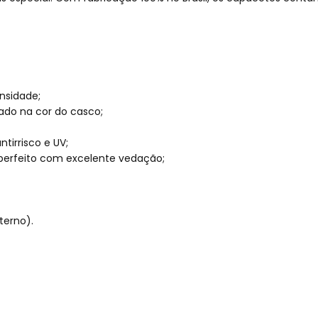
nsidade;
ado na cor do casco;
tirrisco e UV;
perfeito com excelente vedação;
terno).