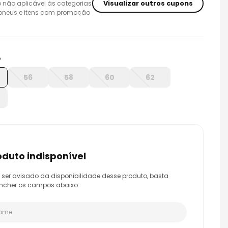
Visualizar outros cupons
 não aplicável às categorias
 pneus e itens com promoção
o
56
58
60
62
roduto indisponível
 ser avisado da disponibilidade desse produto, basta
ncher os campos abaixo: