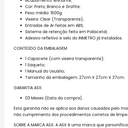
Acabamento: Brilhante;
Cor: Preto, Branco e Grafite;
Peso médio: 1500g;
Viseira: Clear (Transparente);
Entradas de Ar feitas em ABS;
Sistema de retenção feito em Poliacetal;
Adesivo refletivo e selo do INMETRO já instalados.
CONTEÚDO DA EMBALAGEM
1 Capacete (com viseira transparente);
1 Saqueto;
1 Manual do Usuário;
Tamanho da embalagem: 27cm X 27cm X 37cm.
GARANTIA ASX:
03 Meses (Data da compra).
Esta garantia não se aplica aos danos causados pelo m
não cumprimento dos procedimentos corretos de limpeza
SOBRE A MARCA ASX: A ASX é uma marca que personifica 