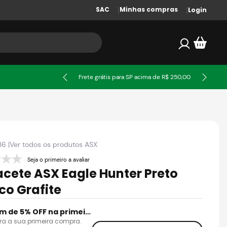
SAC
Minhas compras
Login
ssa
Frete grátis para SP acima de R$ 250,00
36
|
Ver todos os produtos
ASX
Seja o primeiro a avaliar
cete ASX Eagle Hunter Preto
co Grafite
Cupom de 5% OFF na primeira compra
ra a sua primeira compra.