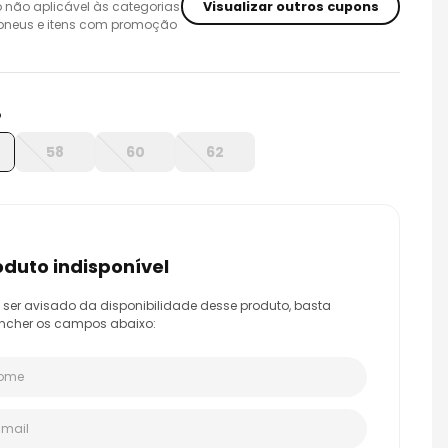
Visualizar outros cupons
 não aplicável às categorias
 pneus e itens com promoção
o
58
60
62
roduto indisponível
 ser avisado da disponibilidade desse produto, basta
ncher os campos abaixo: