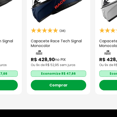
(38)
 Signal
Capacete Race Tech Signal
Capacete
Monocolor
Monocolo
R$
428
,
90
R$
428
no PIX
uros
Ou
9
x de R$
52,95
sem juros
Ou
9
x de 
7,66
Economize R$
47,66
Eco
Comprar