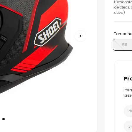
(Desconto
o
de óleos,
ativa)
Tamanh
56
p
Para
pree