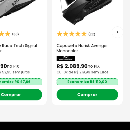
(38)
(22)
 Race Tech Signal
Capacete Norisk Avenger
r
Monocolor
,
90
R$
2
.
089
,
90
no PIX
no PIX
R$
52,95
sem juros
Ou
10
x de R$
219,99
sem juros
nomize R$
47,66
Economize R$
110,00
Comprar
Comprar