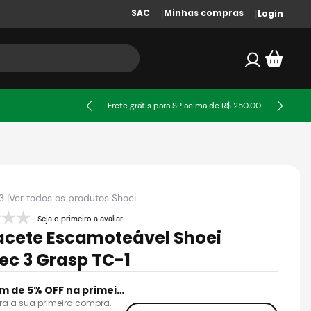
SAC
Minhas compras
Login
ssa
Frete grátis para SP acima de R$ 250,00
3
|
Ver todos os produtos
Shoei
Seja o primeiro a avaliar
cete Escamoteável Shoei
ec 3 Grasp TC-1
Cupom de 5% OFF na primeira compra
ra a sua primeira compra.