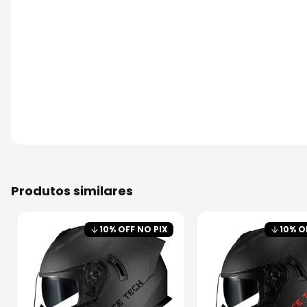
produtos similares
10
% OFF NO PIX
10
% O