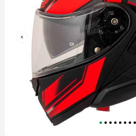
9
º
capacete abert
10
º
race tech