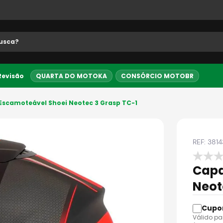
 buscados
 Revisão
QUARTA DO MOTOKA
CONSÓRCIO MOTOBR
5% OFF no PIX
Entrega Expre
Escamoteável Shoei Neotec 3 Grasp TC-1
REF:
3814
Capa
Neot
Válido pa