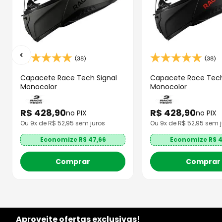
(38)
(38)
Capacete Race Tech Signal
Capacete Race Tech
Monocolor
Monocolor
R$
428
,
90
R$
428
,
90
no PIX
no PIX
Ou
9
x de R$
52,95
sem juros
Ou
9
x de R$
52,95
sem j
Economize R$
47,66
Economize R$
4
Comprar
Comprar
Aproveite ofertas exclusivas!