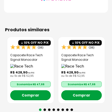
produtos similares
10
% OFF NO PIX
10
% OFF NO PIX
(38)
(38)
Capacete Race Tech
Capacete Race Tech
Signal Monocolor
Signal Monocolor
R$
428
,
90
R$
428
,
90
no PIX
no PIX
ou
9
x de
R$
52
,
95
ou
9
x de
R$
52
,
95
Economize R$
47,66
Economize R$
47,66
Comprar
Comprar