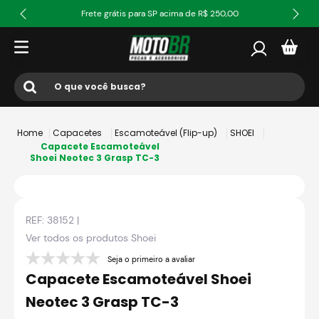
Frete grátis para SP acima de R$ 250,00
O que você busca?
Termos mais buscados
Capacetes
Escamoteável (Flip-up)
SHOEI
1
º
ls2
Capacete Escamoteável
Shoei Neotec 3 Grasp TC-3
2
º
norisk
3
º
capacete
REF:
38152
|
4
º
fw3
Ver todos os produtos
Shoei
5
º
capacete ls2
Seja o primeiro a avaliar
6
º
jaqueta
Capacete Escamoteável Shoei
7
º
bau
Neotec 3 Grasp TC-3