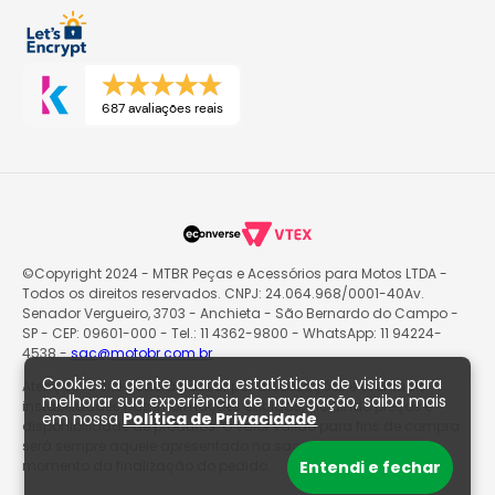
687 avaliações reais
©Copyright 2024 - MTBR Peças e Acessórios para Motos LTDA -
Todos os direitos reservados. CNPJ: 24.064.968/0001-40Av.
Senador Vergueiro, 3703 - Anchieta - São Bernardo do Campo -
SP - CEP: 09601-000 - Tel.: 11 4362-9800 - WhatsApp: 11 94224-
4538 -
sac@motobr.com.br
Cookies: a gente guarda estatísticas de visitas para
Atenção: O site poderá passar por atualizações e eventuais
melhorar sua experiência de navegação, saiba mais
instabilidades nas informações exibidas, incluindo preços e
em nossa
Política de Privacidade
disponibilidade de produtos. O valor válido para fins de compra
será sempre aquele apresentado na sacola de produtos no
Entendi e fechar
momento da finalização do pedido.