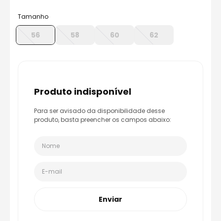
8
º
axxis fenix
Tamanho
9
º
capacete aberto
56
58
60
62
10
º
race tech
produto indisponível
Para ser avisado da disponibilidade desse
produto, basta preencher os campos abaixo:
Enviar