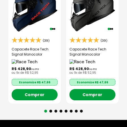
(39)
(39)
Capacete Race Tech
Capacete Race Tech
Signal Monocolor
Signal Monocolor
R$
428
,
90
R$
428
,
90
no PIX
no PIX
ou
9
x de
R$
52
,
95
ou
9
x de
R$
52
,
95
Economize R$
47,66
Economize R$
47,66
Comprar
Comprar