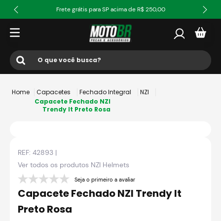
Frete grátis para SP acima de R$ 250,00
O que você busca?
Termos mais buscados
Capacetes
Fechado Integral
NZI
1
º
ls2
Capacete Fechado NZI
Trendy It Preto Rosa
2
º
norisk
3
º
capacete
REF:
42893
|
4
º
fw3
Ver todos os produtos
NZI Helmets
5
º
jaqueta
Seja o primeiro a avaliar
6
º
bau
Capacete Fechado NZI Trendy It
7
º
axxis fenix
Preto Rosa