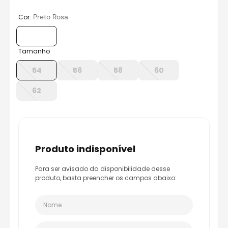
8
º
capacete aberto
:
Preto Rosa
Cor
9
º
capacete ls2
10
º
race tech
Tamanho
54
56
58
60
62
produto indisponível
Para ser avisado da disponibilidade desse
produto, basta preencher os campos abaixo: