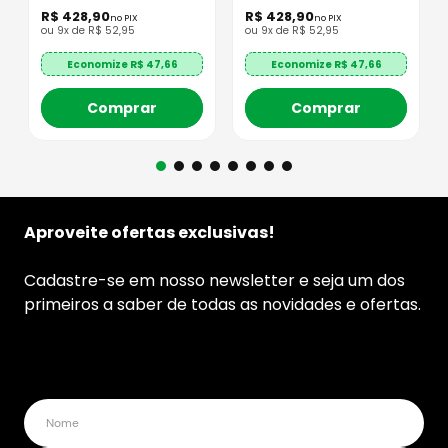
R$
428
,
90
R$
428
,
90
no PIX
no PIX
ou
9
x de
R$
52
,
95
ou
9
x de
R$
52
,
95
Economize R$
47,66
Economize R$
47,66
Comprar
Comprar
Aproveite ofertas exclusivas!
Cadastre-se em nosso newsletter e seja um dos
primeiros a saber de todas as novidades e ofertas.