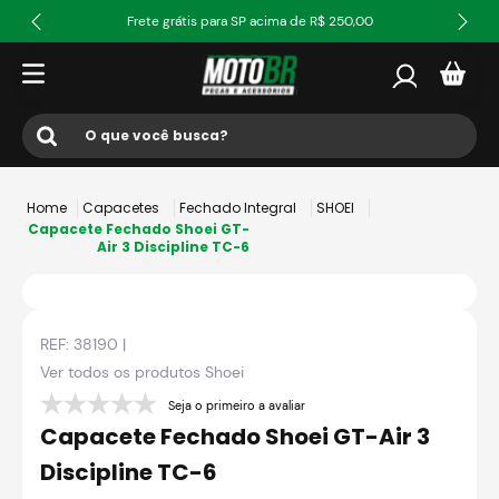
Frete grátis para SP acima de R$ 250,00
O que você busca?
Termos mais buscados
Capacetes
Fechado Integral
SHOEI
1
º
ls2
Capacete Fechado Shoei GT-
Air 3 Discipline TC-6
2
º
norisk
3
º
capacete
REF:
38190
|
4
º
fw3
Ver todos os produtos
Shoei
5
º
jaqueta
Seja o primeiro a avaliar
6
º
bau
Capacete Fechado Shoei GT-Air 3
7
º
axxis fenix
Discipline TC-6