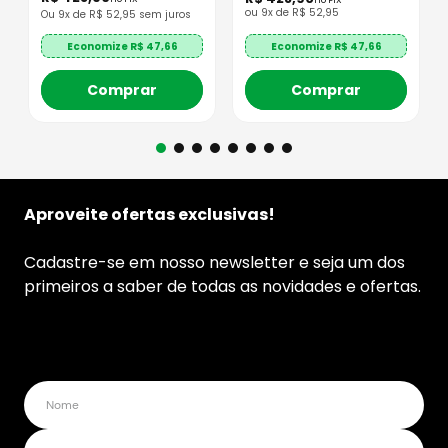
ou
9
x de
R$
52
,
95
Ou
9
x de R$
52,95
sem juros
Economize R$
47,66
Economize R$
47,66
Comprar
Comprar
Aproveite ofertas exclusivas!
Cadastre-se em nosso newsletter e seja um dos
primeiros a saber de todas as novidades e ofertas.