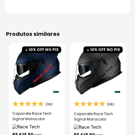
produtos similares
10
% OFF NO PIX
10
% OFF NO PIX
(39)
(39)
Capacete Race Tech
Capacete Race Tech
Signal Monocolor
Signal Monocolor
R$
428
,
90
R$
428
,
90
no PIX
no PIX