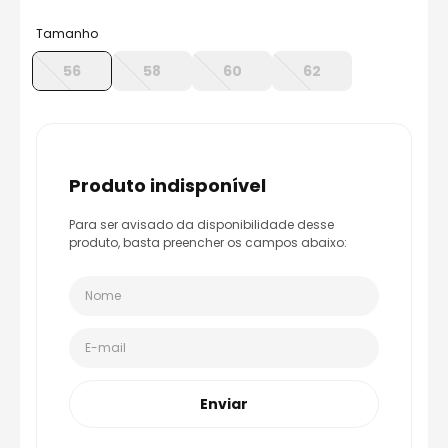
8
º
race tech
Tamanho
9
º
capacete ls2
56
58
60
62
10
º
capacete aberto
produto indisponível
Para ser avisado da disponibilidade desse
produto, basta preencher os campos abaixo:
Enviar