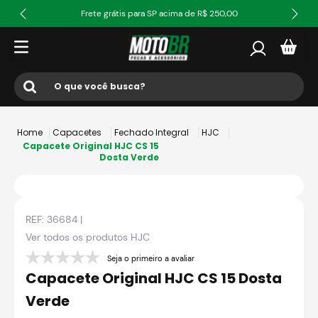
Frete grátis para SP acima de R$ 250,00
O que você busca?
Termos mais buscados
Capacetes
Fechado Integral
HJC
1
º
ls2
Capacete Original HJC CS 15
Dosta Verde
2
º
norisk
3
º
capacete
REF:
36684
|
4
º
fw3
Ver todos os produtos
HJC
5
º
jaqueta
Seja o primeiro a avaliar
6
º
bau
Capacete Original HJC CS 15 Dosta
7
º
axxis fenix
Verde