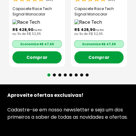
Capacete Race Tech
Capacete Race Tech
Signal Monocolor
Signal Monocolor
R$
428
,
90
R$
428
,
90
no PIX
no PIX
ou
9
x de
R$
52
,
95
ou
9
x de
R$
52
,
95
Economize R$
47,66
Economize R$
47,66
Comprar
Comprar
Aproveite ofertas exclusivas!
Cadastre-se em nosso newsletter e seja um dos
primeiros a saber de todas as novidades e ofertas.