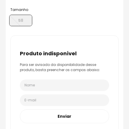
8
º
capacete aberto
Tamanho
9
º
capacete ls2
58
10
º
race tech
produto indisponível
Para ser avisado da disponibilidade desse
produto, basta preencher os campos abaixo:
Enviar