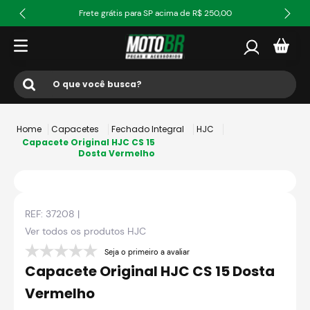
Frete grátis para SP acima de R$ 250,00
O que você busca?
Termos mais buscados
Capacetes
Fechado Integral
HJC
1
º
ls2
Capacete Original HJC CS 15
Dosta Vermelho
2
º
norisk
3
º
capacete
REF:
37208
|
4
º
fw3
Ver todos os produtos
HJC
5
º
capacete ls2
Seja o primeiro a avaliar
6
º
jaqueta
Capacete Original HJC CS 15 Dosta
7
º
bau
Vermelho