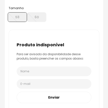
8
º
axxis fenix
Tamanho
9
º
capacete aberto
58
60
10
º
race tech
produto indisponível
Para ser avisado da disponibilidade desse
produto, basta preencher os campos abaixo:
Enviar