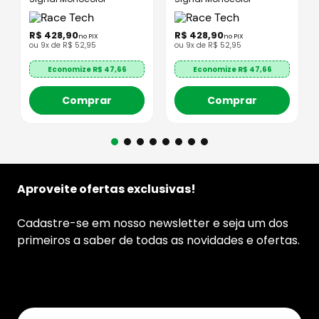
R$
428
,
90
R$
428
,
90
no PIX
no PIX
ou
9
x de
R$
52
,
95
ou
9
x de
R$
52
,
95
Economize R$
47,66
Economize R$
47,66
Comprar
Comprar
Aproveite ofertas exclusivas!
Cadastre-se em nosso newsletter e seja um dos
primeiros a saber de todas as novidades e ofertas.