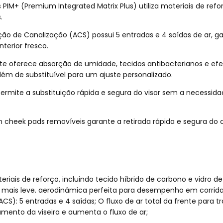
IM+ (Premium Integrated Matrix Plus) utiliza materiais de refor
.
o de Canalização (ACS) possui 5 entradas e 4 saídas de ar, gar
erior fresco.
ete oferece absorção de umidade, tecidos antibacterianos e ef
ém de substituível para um ajuste personalizado.
ermite a substituição rápida e segura do visor sem a necessida
 cheek pads removíveis garante a retirada rápida e segura do
eriais de reforço, incluindo tecido híbrido de carbono e vidr
 mais leve. aerodinâmica perfeita para desempenho em corrida
): 5 entradas e 4 saídas; O fluxo de ar total da frente para tr
ento da viseira e aumenta o fluxo de ar;