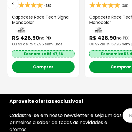
(38)
(38)
Capacete Race Tech Signal
Capacete Race Tech
Monocolor
Monocolor
R$
428
,
90
R$
428
,
90
no PIX
no PIX
Ou
9
x de R$
52,95
sem juros
Ou
9
x de R$
52,95
sem j
Economize R$
47,66
Economize R$
4
Comprar
Comprar
Aproveite ofertas exclusivas!
Cadastre-se em nosso newsletter e seja um dos
primeiros a saber de todas as novidades e
ofertas.