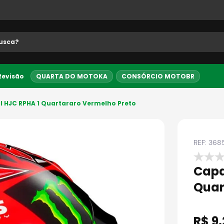
 buscados
 Revisão
QUARTA DO MOTOKA
CONSÓRCIO MOTOBR
Até 10x sem juros
5% OFF no PI
l HJC RPHA 1 Quartararo Vermelho Preto
REF:
368
Capa
Quar
R$
9
.