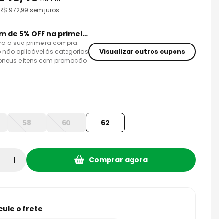
 R$
972,99
sem juros
Cupom de 5% OFF na primeira compra
ra a sua primeira compra.
Visualizar outros cupons
 não aplicável às categorias
 pneus e itens com promoção
o
58
60
62
Comprar agora