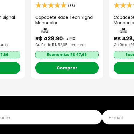
(38)
 Signal
Capacete Race Tech Signal
Capacete
Monocolor
Monocolo
R$
428
,
90
R$
428
no PIX
uros
Ou
9
x de R$
52,95
sem juros
Ou
9
x de 
7,66
Economize R$
47,66
Eco
Comprar