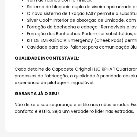
Vem de fábrica com o Pinlock;
Sistema de bloqueio duplo de viseira aprimorado pa
O novo sistema de fixação EASY permite a substitu
Silver Cool™ Interior de absorção de umidade, com 
Forração da bochecha e cabeça : Removíveis e lav
Forração das Bochechas: Podem ser substituídas, 
KIT DE EMERGÊNCIA: Emergency (Cheek Pads) perm
Cavidade para alto-falante: para comunicação Blu
QUALIDADE INCONTESTÁVEL:
Cada detalhe do Capacete Original HJC RPHA 1 Quartarar
processos de fabricação, a qualidade é prioridade abs
experiência de pilotagem inigualável.
GARANTA JÁ O SEU!
Não deixe a sua segurança e estilo nas mãos erradas. E
conforto e estilo. Seja um verdadeiro líder nas estradas.