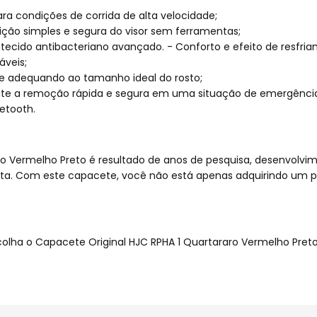
ra condições de corrida de alta velocidade;
ição simples e segura do visor sem ferramentas;
tecido antibacteriano avançado. - Conforto e efeito de resfria
áveis;
se adequando ao tamanho ideal do rosto;
ite a remoção rápida e segura em uma situação de emergênci
etooth.
o Vermelho Preto é resultado de anos de pesquisa, desenvolvime
oluta. Com este capacete, você não está apenas adquirindo um
scolha o Capacete Original HJC RPHA 1 Quartararo Vermelho Pre