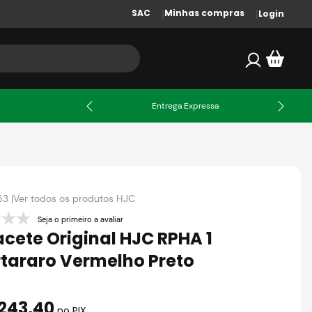
SAC
Minhas compras
Login
X
Entrega Expressa
53
|
Ver todos os produtos
HJC
Seja o primeiro a avaliar
cete Original HJC RPHA 1
tararo Vermelho Preto
243
,
40
no PIX