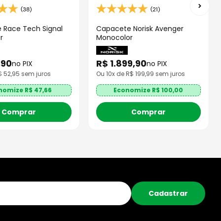
(38)
(21)
 Race Tech Signal
Capacete Norisk Avenger
r
Monocolor
,
90
R$
1
.
899
,
90
no PIX
no PIX
R$
52,95
sem juros
Ou
10
x de R$
199,99
sem juros
nomize R$
47,66
Economize R$
100,00
Comprar
Comprar
Cadastrar