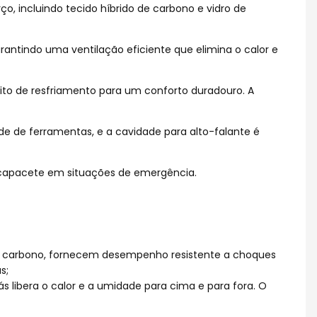
ço, incluindo tecido híbrido de carbono e vidro de
antindo uma ventilação eficiente que elimina o calor e
eito de resfriamento para um conforto duradouro. A
de de ferramentas, e a cavidade para alto-falante é
 capacete em situações de emergência.
o de carbono, fornecem desempenho resistente a choques
s;
ás libera o calor e a umidade para cima e para fora. O