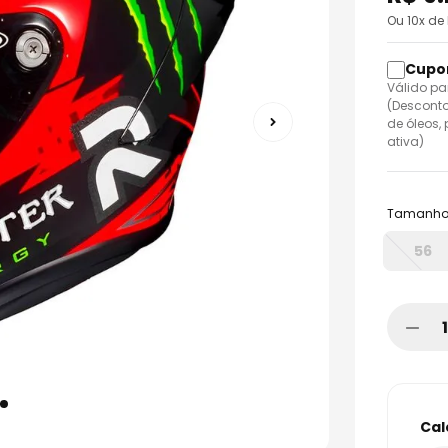
o
Ou
10
x de
Válido pa
(Desconto
de óleos,
ativa)
Tamanh
56