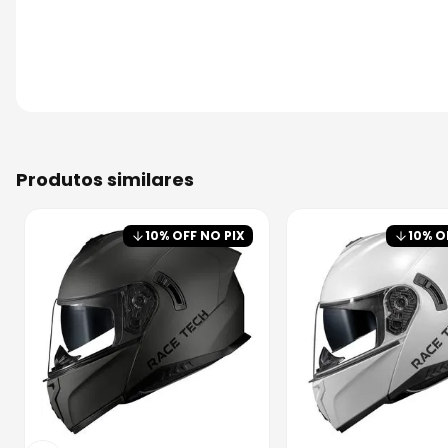
produtos similares
10
% OFF NO PIX
10
% O