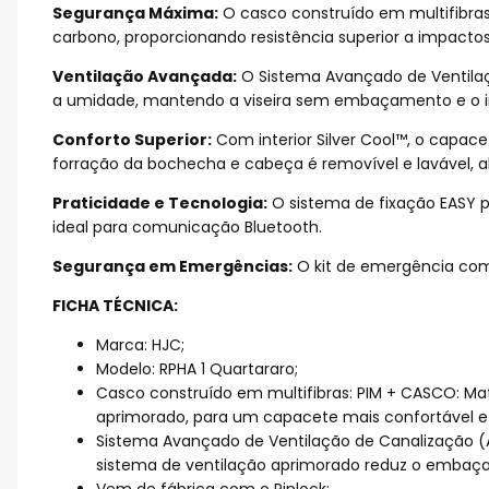
Segurança Máxima:
O casco construído em multifibras P
carbono, proporcionando resistência superior a impactos
Ventilação Avançada:
O Sistema Avançado de Ventilaçã
a umidade, mantendo a viseira sem embaçamento e o int
Conforto Superior:
Com interior Silver Cool™, o capac
forração da bochecha e cabeça é removível e lavável, al
Praticidade e Tecnologia:
O sistema de fixação EASY p
ideal para comunicação Bluetooth.
Segurança em Emergências:
O kit de emergência com
FICHA TÉCNICA:
Marca: HJC;
Modelo: RPHA 1 Quartararo;
Casco construído em multifibras: PIM + CASCO: Mat
aprimorado, para um capacete mais confortável e
Sistema Avançado de Ventilação de Canalização (ACS
sistema de ventilação aprimorado reduz o embaçam