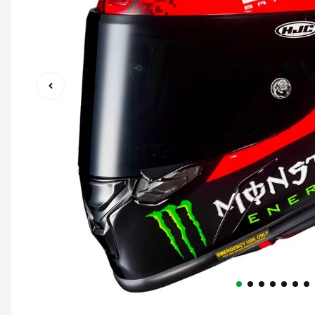
9
º
capacete abert
10
º
race tech