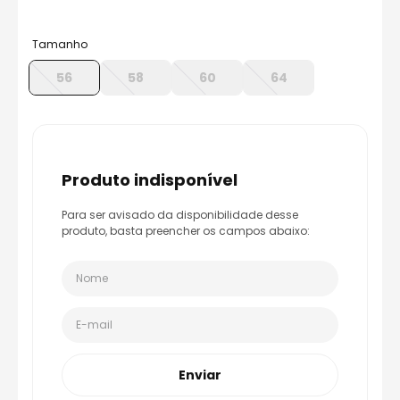
8
º
capacete aberto
9
º
capacete ls2
Tamanho
10
º
race tech
56
58
60
64
produto indisponível
Para ser avisado da disponibilidade desse
produto, basta preencher os campos abaixo:
Enviar