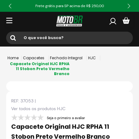
Frete grátis para SP acima de R$ 250,00
O que você busca?
Termos mais buscados
Capacetes
Fechado Integral
HJC
1
º
ls2
Capacete Original HJC RPHA
11 Stobon Preto Vermelho
Branco
2
º
norisk
3
º
capacete
4
º
fw3
REF:
37053
|
5
º
jaqueta
Ver todos os produtos
HJC
6
º
bau
Seja o primeiro a avaliar
Capacete Original HJC RPHA 11
7
º
axxis fenix
Stobon Preto Vermelho Branco