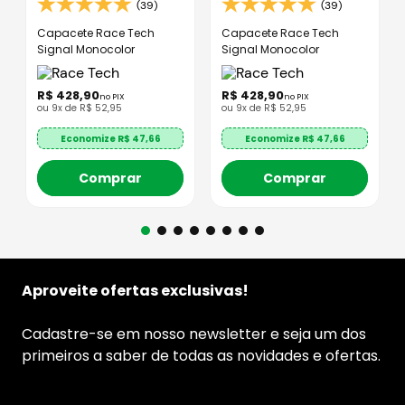
(39)
(39)
Capacete Race Tech
Capacete Race Tech
Signal Monocolor
Signal Monocolor
R$
428
,
90
R$
428
,
90
no PIX
no PIX
ou
9
x de
R$
52
,
95
ou
9
x de
R$
52
,
95
Economize R$
47,66
Economize R$
47,66
Comprar
Comprar
Aproveite ofertas exclusivas!
Cadastre-se em nosso newsletter e seja um dos
primeiros a saber de todas as novidades e ofertas.