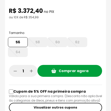
8
º
capacete aberto
R$
3
.
372
,
40
9
º
capacete ls2
no PIX
ou
10
X de
R$
354
,
99
10
º
race tech
Tamanho
56
58
60
62
64
Comprar agora
Cupom de 5% OFF na primeira compra
Válido para a sua primeira compra. (Desconto não aplicável
às categorias de óleos, pneus e itens com promoção ativa)
Visualizar outros cupons