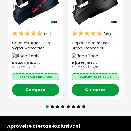
(39)
(39)
Capacete Race Tech
Capacete Race Tech
Signal Monocolor
Signal Monocolor
R$
428
,
90
R$
428
,
90
no PIX
no PIX
ou
9
x de
R$
52
,
95
ou
9
x de
R$
52
,
95
Economize R$
47,66
Economize R$
47,66
Comprar
Comprar
Aproveite ofertas exclusivas!