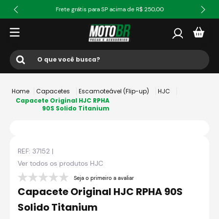
Frete grátis para SP acima de R$ 250,00
O que você busca?
Termos mais buscados
Capacetes
Escamoteável (Flip-up)
HJC
1
º
ls2
Capacete Original HJC RPHA
90S Solido Titanium
2
º
norisk
3
º
capacete
REF:
37152
|
4
º
fw3
Ver todos os produtos
HJC
5
º
jaqueta
Seja o primeiro a avaliar
6
º
bau
Capacete Original HJC RPHA 90S
7
º
axxis fenix
Solido Titanium