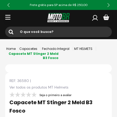
Frete grátis para SP acima de R$ 250,00
O que você busca?
Termos mais buscados
Capacetes
Fechado Integral
MT HELMETS
1
º
ls2
Capacete MT Stinger 2 Meld
B3 Fosco
2
º
norisk
3
º
capacete
REF:
36580
|
4
º
fw3
Ver todos os produtos
MT Helmets
5
º
capacete ls2
Seja o primeiro a avaliar
6
º
jaqueta
Capacete MT Stinger 2 Meld B3
7
º
axxis fenix
Fosco