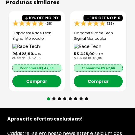
produtos similares
10
% OFF NO PIX
10
% OFF NO PIX
(38)
(38)
Capacete Race Tech
Capacete Race Tech
Signal Monocolor
Signal Monocolor
R$
428
,
90
R$
428
,
90
no PIX
no PIX
ou
9
x de
R$
52
,
95
ou
9
x de
R$
52
,
95
Economize R$
47,66
Economize R$
47,66
Comprar
Comprar
Aproveite ofertas exclusivas!
Cadastre-se em nosso newsletter e seja um dos