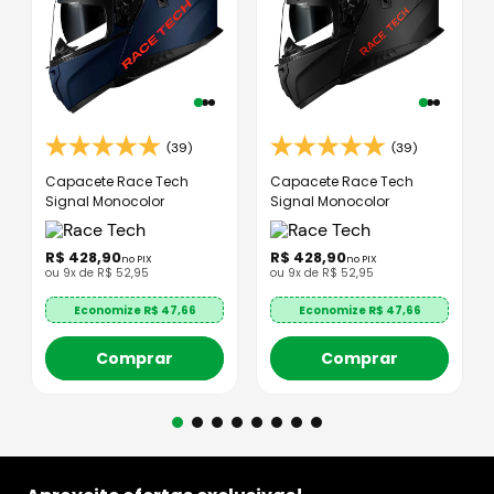
(39)
(39)
Capacete Race Tech
Capacete Race Tech
Signal Monocolor
Signal Monocolor
R$
428
,
90
R$
428
,
90
no PIX
no PIX
ou
9
x de
R$
52
,
95
ou
9
x de
R$
52
,
95
Economize R$
47,66
Economize R$
47,66
Comprar
Comprar