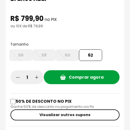
8
º
capacete aberto
9
º
axxis fenix
R$
799
,
90
no PIX
10
º
capacete ls2
ou
10
X de
R$
79
,
99
Tamanho
56
58
60
62
Comprar agora
50% DE DESCONTO NO PIX
Ganhe 50% de desconto no pagamento via Pix
Visualizar outros cupons