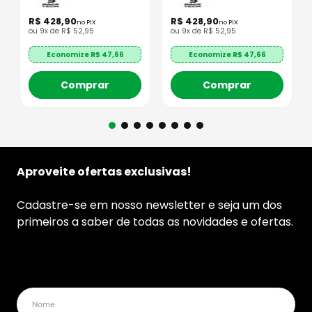
R$
428
,
90
R$
428
,
90
no PIX
no PIX
ou
9
x de
R$
52
,
95
ou
9
x de
R$
52
,
95
Economize R$
47,66
Economize R$
47,66
Comprar
Comprar
Aproveite ofertas exclusivas!
Cadastre-se em nosso newsletter e seja um dos
primeiros a saber de todas as novidades e ofertas.