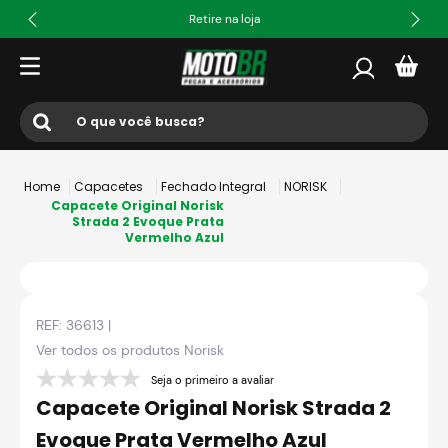
Retire na loja
O que você busca?
Termos mais buscados
Capacetes
Fechado Integral
NORISK
1
º
ls2
Capacete Original Norisk
Strada 2 Evoque Prata
Vermelho Azul
2
º
norisk
3
º
capacete
4
º
fw3
REF:
36613
|
5
º
jaqueta
Ver todos os produtos
Norisk
6
º
bau
Seja o primeiro a avaliar
Capacete Original Norisk Strada 2
7
º
axxis fenix
Evoque Prata Vermelho Azul