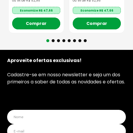
ou
9
x de
R$
52
,
95
ou
9
x de
R$
52
,
95
Economize R$
47,66
Economize R$
47,66
Comprar
Comprar
Aproveite ofertas exclusivas!
Cadastre-se em nosso newsletter e seja um dos
primeiros a saber de todas as novidades e ofertas.