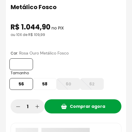
8
º
capacete aberto
Metálico Fosco
9
º
axxis fenix
10
º
capacete ls2
R$
1
.
044
,
90
no PIX
ou
10
X de
R$
109
,
99
:
Rosa Ouro Metálico Fosco
Cor
Tamanho
56
58
60
62
Comprar agora