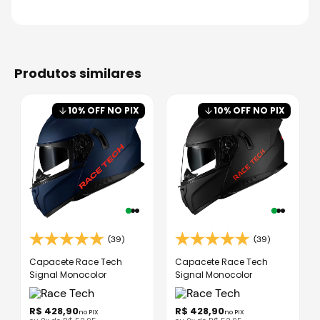
produtos similares
10
% OFF NO PIX
10
% OFF NO PIX
(39)
(39)
Capacete Race Tech
Capacete Race Tech
Signal Monocolor
Signal Monocolor
R$
428
,
90
R$
428
,
90
no PIX
no PIX