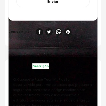
Enviar
Descrição
Especificações
O Capacete Race Tech Hit Plus foi
desenvolvido para motociclistas que procuram
segurança, conforto e design moderno em
qualquer trajeto. Com visual esportivo e
estrutura aerodinâmica, este modelo entrega
excelente desempenho para o uso urbano e