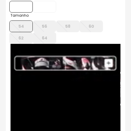
8
º
axxis fenix
9
º
capacete aberto
Tamanho
10
º
race tech
54
56
58
60
62
64