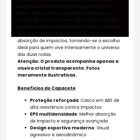
viagens, oferecendo proteção confiável e
muito mais conforto durante a pilotagem.
Produzido com casco em ABS injetado de alta
pressão e EPS multidensidade, o Race Tech Hit
Plus garante resistência, leveza e ótima
absorção de impactos, tornando-se a escolha
ideal para quem vive intensamente o universo
das duas rodas.
Atenção: O produto acompanha apenas a
viseira cristal transparente. Fotos
meramente ilustrativas.
Benefícios do Capacete
Proteção reforçada
: Casco em ABS de
alta resistência contra impactos
EPS multidensidade
: Melhor absorção
de impacto e segurança avançada
Design esportivo moderno
: Visual
agressivo e aerodinâmico