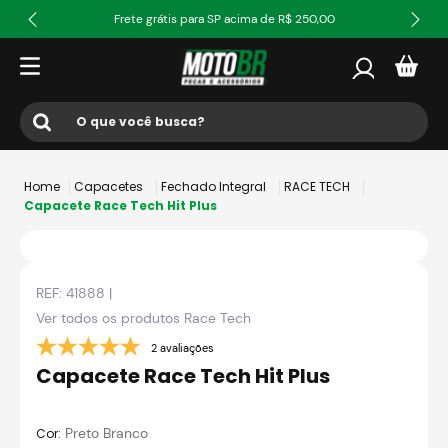
Frete grátis para SP acima de R$ 250,00
O que você busca?
Termos mais buscados
Capacetes
Fechado Integral
RACE TECH
1
º
ls2
Capacete Race Tech Hit Plus
2
º
norisk
3
º
capacete
REF:
41888
|
4
º
fw3
Ver todos os produtos
Race Tech
5
º
capacete ls2
2 avaliações
Capacete Race Tech Hit Plus
6
º
jaqueta
7
º
bau
:
Preto Branco
Cor