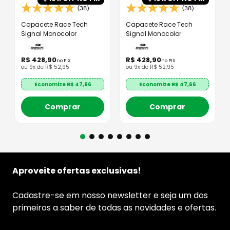
(38)
(38)
Capacete Race Tech
Capacete Race Tech
Signal Monocolor
Signal Monocolor
R$
428
,
90
R$
428
,
90
no PIX
no PIX
ou
9
x de
R$
52
,
95
ou
9
x de
R$
52
,
95
Economize R$
47,66
Economize R$
47,66
Comprar
Comprar
Aproveite ofertas exclusivas!
Cadastre-se em nosso newsletter e seja um dos
primeiros a saber de todas as novidades e ofertas.