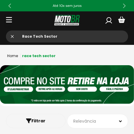
Até 10x sem juros
O que você busca?
race tech sector
Filtrar
Relevância