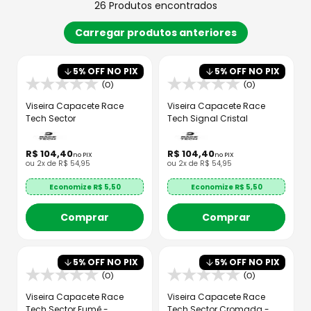
26
Produtos
5
% OFF NO PIX
5
% OFF NO PIX
(0)
(0)
Viseira Capacete Race
Viseira Capacete Race
Tech Sector
Tech Signal Cristal
R$
104
,
40
R$
104
,
40
no PIX
no PIX
ou
2
x de
R$
54
,
95
ou
2
x de
R$
54
,
95
Economize R$
5,50
Economize R$
5,50
Comprar
Comprar
5
% OFF NO PIX
5
% OFF NO PIX
(0)
(0)
Viseira Capacete Race
Viseira Capacete Race
Tech Sector Fumê -
Tech Sector Cromada -