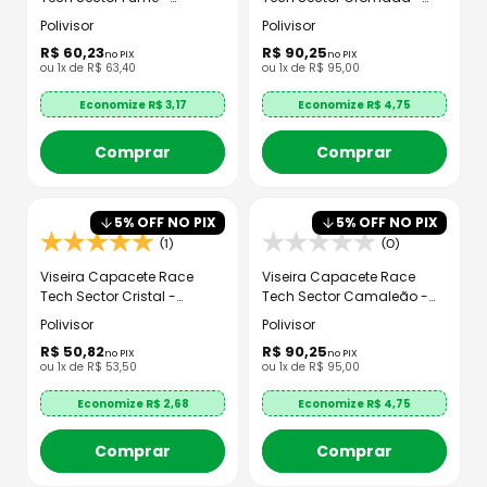
Polivisor
Polivisor
Polivisor
Polivisor
R$
60
,
23
R$
90
,
25
no PIX
no PIX
ou
1
x de
R$
63
,
40
ou
1
x de
R$
95
,
00
Economize R$
3,17
Economize R$
4,75
Comprar
Comprar
5
% OFF NO PIX
5
% OFF NO PIX
(1)
(0)
Viseira Capacete Race
Viseira Capacete Race
Tech Sector Cristal -
Tech Sector Camaleão -
Polivisor
Polivisor
Polivisor
Polivisor
R$
50
,
82
R$
90
,
25
no PIX
no PIX
ou
1
x de
R$
53
,
50
ou
1
x de
R$
95
,
00
Economize R$
2,68
Economize R$
4,75
Comprar
Comprar