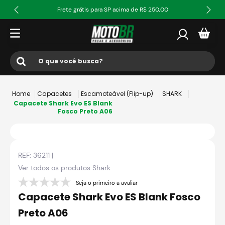
Frete grátis para SP acima de R$ 250,00
O que você busca?
Termos mais buscados
Capacetes
Escamoteável (Flip-up)
SHARK
1
º
ls2
Capacete Shark Evo ES Blank
Fosco Preto A06
2
º
norisk
3
º
capacete
REF:
36211
|
4
º
fw3
Ver todos os produtos
Shark
5
º
jaqueta
Seja o primeiro a avaliar
6
º
bau
Capacete Shark Evo ES Blank Fosco
7
º
axxis fenix
Preto A06