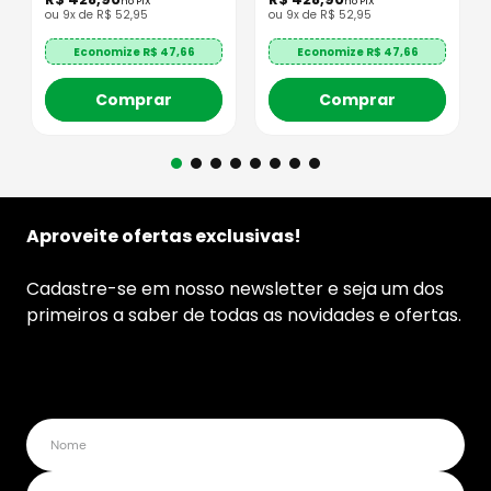
no PIX
no PIX
ou
9
x de
R$
52
,
95
ou
9
x de
R$
52
,
95
Economize R$
47,66
Economize R$
47,66
Comprar
Comprar
Aproveite ofertas exclusivas!
Cadastre-se em nosso newsletter e seja um dos
primeiros a saber de todas as novidades e ofertas.