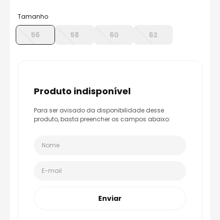
8
º
capacete aberto
Tamanho
9
º
capacete ls2
56
58
60
62
10
º
race tech
produto indisponível
Para ser avisado da disponibilidade desse
produto, basta preencher os campos abaixo:
Enviar