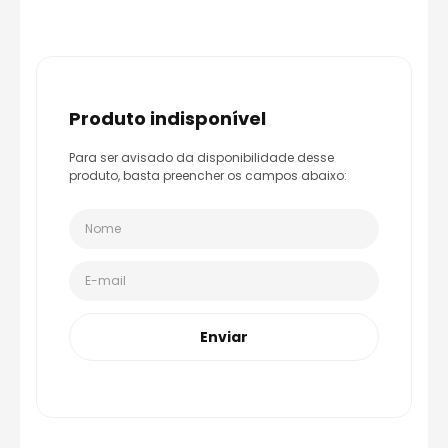
8
º
race tech
9
º
capacete ls2
10
º
capacete aberto
produto indisponível
Para ser avisado da disponibilidade desse
produto, basta preencher os campos abaixo:
Enviar