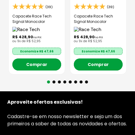
(39)
(39)
Capacete Race Tech
Capacete Race Tech
Signal Monocolor
Signal Monocolor
R$
428
,
90
R$
428
,
90
no PIX
no PIX
ou
9
x de
R$
52
,
95
ou
9
x de
R$
52
,
95
Economize R$
47,66
Economize R$
47,66
Comprar
Comprar
Aproveite ofertas exclusivas!
Cadastre-se em nosso newsletter e seja um dos
primeiros a saber de todas as novidades e ofertas.