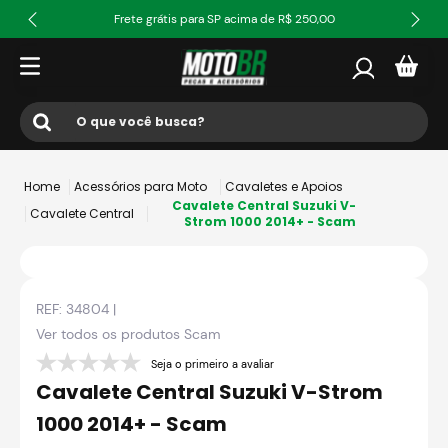
Frete grátis para SP acima de R$ 250,00
O que você busca?
Termos mais buscados
Acessórios para Moto
Cavaletes e Apoios
1
º
ls2
Cavalete Central Suzuki V-
Cavalete Central
Strom 1000 2014+ - Scam
2
º
norisk
3
º
capacete
REF:
34804
|
4
º
fw3
Ver todos os produtos
Scam
5
º
jaqueta
Seja o primeiro a avaliar
6
º
bau
Cavalete Central Suzuki V-Strom
7
º
axxis fenix
1000 2014+ - Scam