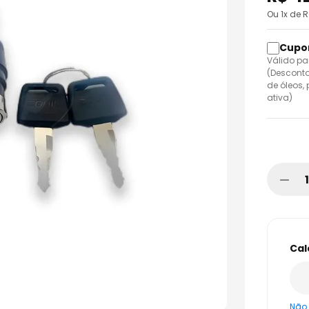
o
Ou
1
x de 
Válido pa
(Desconto
de óleos,
ativa)
Não 