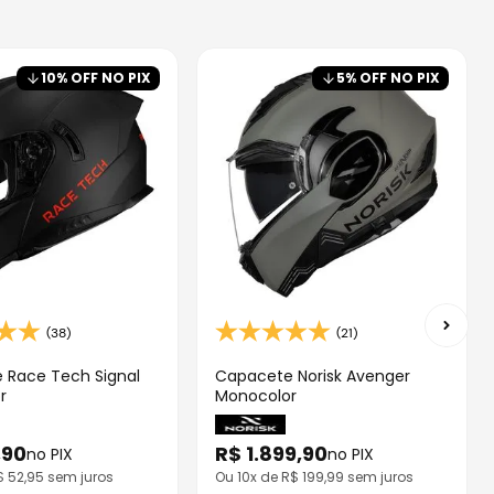
10
% OFF NO PIX
5
% OFF NO PIX
(38)
(21)
 Race Tech Signal
Capacete Norisk Avenger
r
Monocolor
,
90
R$
1
.
899
,
90
no PIX
no PIX
R$
52,95
sem juros
Ou
10
x de R$
199,99
sem juros