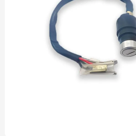
9
º
capacete abert
10
º
race tech