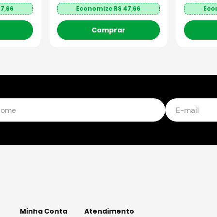
7,66
Economize R$
47,66
Eco
Comprar
Minha Conta
Atendimento