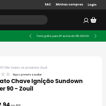
SAC
Minhas compras
Login
ssa
Frete grátis para SP acima de R$ 250,00
00
|
Ver todos os produtos
Zouil
Seja o primeiro a avaliar
ato Chave Ignição Sundown
r 90 - Zouil
2
,
94
no PIX