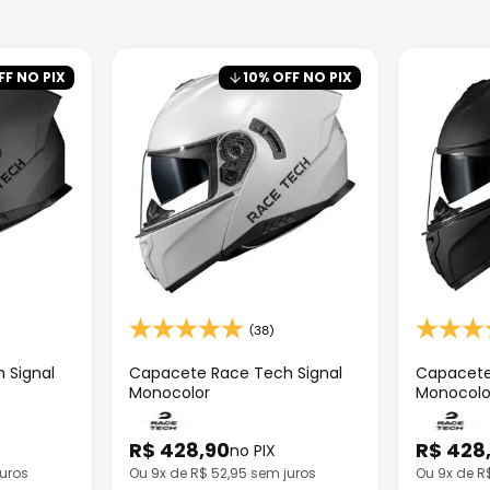
FF NO PIX
10
% OFF NO PIX
(38)
 Signal
Capacete Race Tech Signal
Capacete
Monocolor
Monocolo
R$
428
,
90
R$
428
no PIX
uros
Ou
9
x de R$
52,95
sem juros
Ou
9
x de 