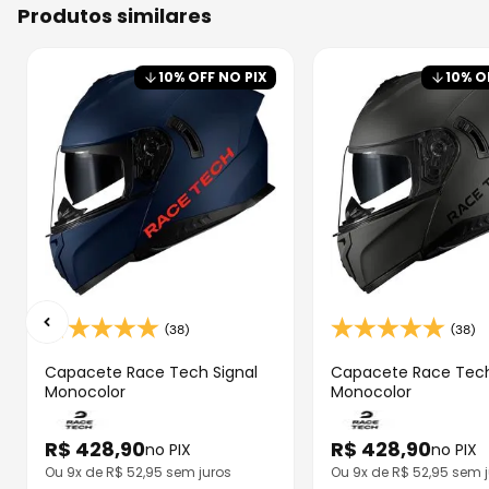
produtos similares
10
% OFF NO PIX
10
% O
(38)
(38)
Capacete Race Tech Signal
Capacete Race Tech
Monocolor
Monocolor
R$
428
,
90
R$
428
,
90
no PIX
no PIX
Ou
9
x de R$
52,95
sem juros
Ou
9
x de R$
52,95
sem j