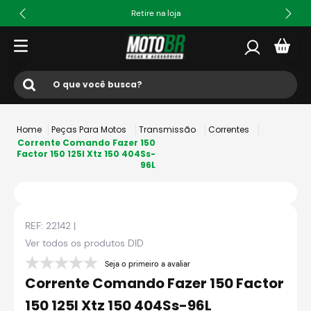
Retire na loja
O que você busca?
Termos mais buscados
Peças Para Motos
Transmissão
Correntes
1
º
ls2
Corrente Comando Fazer 150
Factor 150 125I Xtz 150 404Ss-
96L
2
º
norisk
3
º
capacete
4
º
fw3
REF:
22142
|
5
º
capacete ls2
Ver todos os produtos
DID
6
º
jaqueta
Seja o primeiro a avaliar
Corrente Comando Fazer 150 Factor
7
º
axxis fenix
150 125I Xtz 150 404Ss-96L