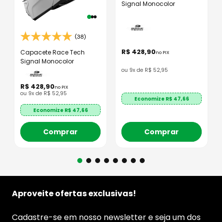
Signal Monocolor
(38)
R$
428
,
90
Capacete Race Tech
no PIX
Signal Monocolor
ou
9
x de
R$
52
,
95
R$
428
,
90
no PIX
ou
9
x de
R$
52
,
95
Economize R$
47,66
Economize R$
47,66
Comprar
Comprar
Aproveite ofertas exclusivas!
Cadastre-se em nosso newsletter e seja um dos