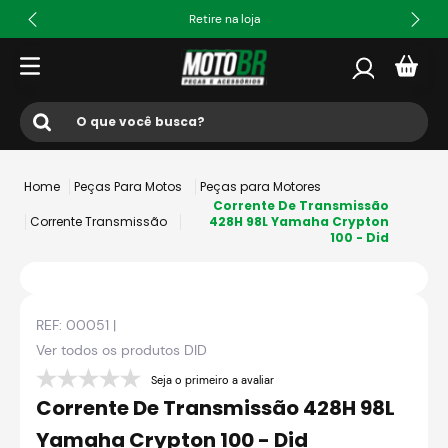
Retire na loja
O que você busca?
Termos mais buscados
Peças Para Motos
Peças para Motores
1
º
ls2
Corrente De Transmissão
Corrente Transmissão
428H 98L Yamaha Crypton
100 - Did
2
º
norisk
3
º
capacete
4
º
fw3
REF:
00051
|
5
º
capacete ls2
Ver todos os produtos
DID
6
º
jaqueta
Seja o primeiro a avaliar
Corrente De Transmissão 428H 98L
7
º
bau
Yamaha Crypton 100 - Did