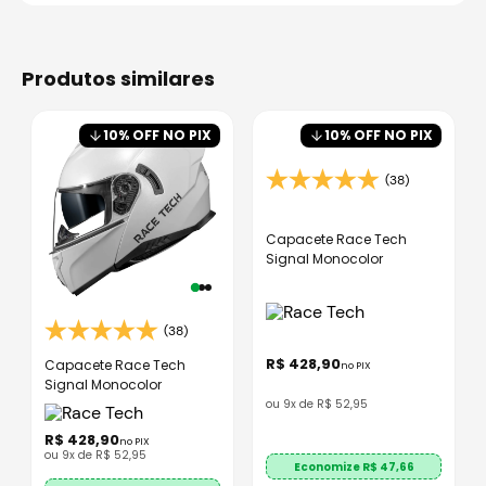
produtos similares
10
% OFF NO PIX
10
% OFF NO PIX
(38)
Capacete Race Tech
Signal Monocolor
(38)
R$
428
,
90
Capacete Race Tech
no PIX
Signal Monocolor
ou
9
x de
R$
52
,
95
R$
428
,
90
no PIX
ou
9
x de
R$
52
,
95
Economize R$
47,66