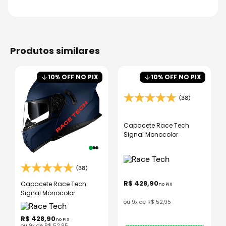
produtos similares
10
% OFF NO PIX
10
% OFF NO PIX
(38)
Capacete Race Tech
Signal Monocolor
(38)
R$
428
,
90
Capacete Race Tech
no PIX
Signal Monocolor
ou
9
x de
R$
52
,
95
R$
428
,
90
no PIX
ou
9
x de
R$
52
,
95