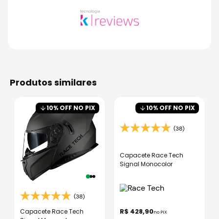
produtos similares
10
% OFF NO PIX
10
% OFF NO PIX
(38)
Capacete Race Tech
Signal Monocolor
(38)
R$
428
,
90
Capacete Race Tech
no PIX