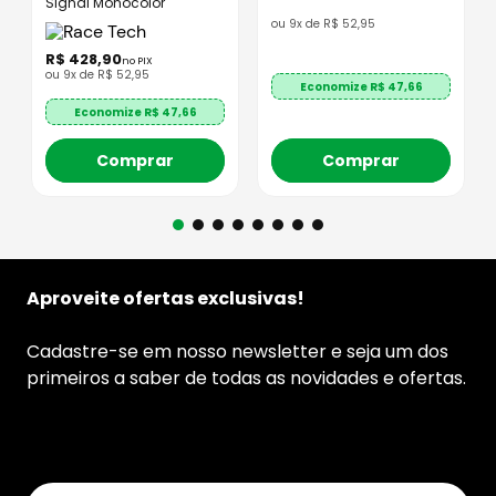
Signal Monocolor
ou
9
x de
R$
52
,
95
R$
428
,
90
no PIX
ou
9
x de
R$
52
,
95
Economize R$
47,66
Economize R$
47,66
Comprar
Comprar
Aproveite ofertas exclusivas!
Cadastre-se em nosso newsletter e seja um dos
primeiros a saber de todas as novidades e ofertas.