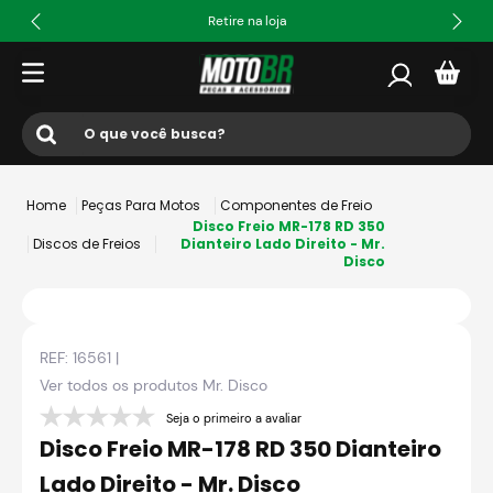
Retire na loja
O que você busca?
Termos mais buscados
Peças Para Motos
Componentes de Freio
1
º
ls2
Disco Freio MR-178 RD 350
Discos de Freios
Dianteiro Lado Direito - Mr.
Disco
2
º
norisk
3
º
capacete
4
º
fw3
REF:
16561
|
5
º
capacete ls2
Ver todos os produtos
Mr. Disco
6
º
jaqueta
Seja o primeiro a avaliar
Disco Freio MR-178 RD 350 Dianteiro
7
º
bau
Lado Direito - Mr. Disco