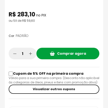
8
º
axxis fenix
9
º
capacete aberto
R$
283
,
10
no PIX
10
º
race tech
ou
5
X de
R$
59
,
60
:
PADRÃO
Cor
Comprar agora
Cupom de 5% OFF na primeira compra
Válido para a sua primeira compra. (Desconto não aplicável
às categorias de óleos, pneus e itens com promoção ativa)
Visualizar outros cupons